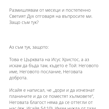
Размишлявам от месеци и постепенно
Светият Дух отговаря на въпросите ми.
Защо съм тук?
Аз съм тук, защото:
Това е Църквата на Исус Христос, а аз
искам да бъда там, където е Той: Неговото
име, Неговото послание, Неговата
доброта.
Исайя е написал, че „дори и да изчезнат
планините и да се поместят хълмовете“,
Неговата благост няма да се оттегли от
нас (вж. Исайя 54:10). Имам нужда от тази