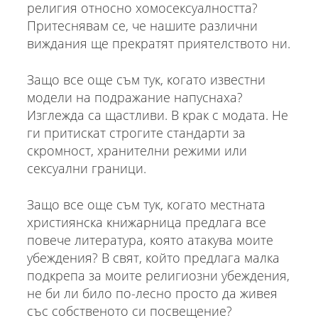
религия относно хомосексуалността?
Притеснявам се, че нашите различни
виждания ще прекратят приятелството ни.
Защо все още съм тук, когато известни
модели на подражание напуснаха?
Изглежда са щастливи. В крак с модата. Не
ги притискат строгите стандарти за
скромност, хранителни режими или
сексуални граници.
Защо все още съм тук, когато местната
християнска книжарница предлага все
повече литература, която атакува моите
убеждения? В свят, който предлага малка
подкрепа за моите религиозни убеждения,
не би ли било по-лесно просто да живея
със собственото си посвещение?