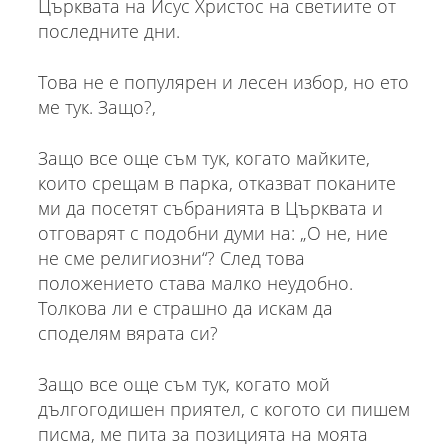
Църквата на Исус Христос на светиите от
последните дни.
Това не е популярен и лесен избор, но ето
ме тук. Защо?,
Защо все още съм тук, когато майките,
които срещам в парка, отказват поканите
ми да посетят събранията в Църквата и
отговарят с подобни думи на: „О не, ние
не сме религиозни“? След това
положението става малко неудобно.
Толкова ли е страшно да искам да
споделям вярата си?
Защо все още съм тук, когато мой
дългогодишен приятел, с когото си пишем
писма, ме пита за позицията на моята