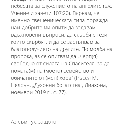
небесата за служението на ангелите (вж.
Учение и завети 107:20). Вярвам, че
именно свещеническата сила поражда
най-добрите ми опити да задавам
вдъхновени въпроси, да скърбя с тези,
които скърбят, и да се застъпвам за
благополучието на другите. По молба на
пророка, аз се опитвам да „черп(я)
свободно от силата на Спасителя, за да
помага(м) на (моето) семейство и
обичаните от (мен) хора“ (Ръсел М.
Нелсън, „Духовни богатства“, Лиахона,
ноември 2019 г., с. 77).
Аз съм тук, защото: