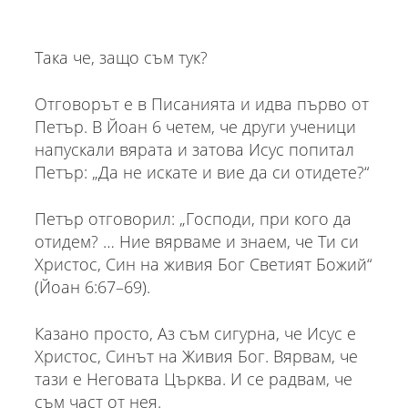
Така че, защо съм тук?
Отговорът е в Писанията и идва първо от
Петър. В Йоан 6 четем, че други ученици
напускали вярата и затова Исус попитал
Петър: „Да не искате и вие да си отидете?“
Петър отговорил: „Господи, при кого да
отидем? … Ние вярваме и знаем, че Ти си
Христос, Син на живия Бог Светият Божий“
(Йоан 6:67–69).
Казано просто, Аз съм сигурна, че Исус е
Христос, Синът на Живия Бог. Вярвам, че
тази е Неговата Църква. И се радвам, че
съм част от нея.