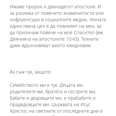
Имаме пророк и дванадесет апостоли. И
за разлика от повечето знаменитости или
инфлуенсъри в социалните медии, тяхната
единствена цел е да повлияят на мен, за
да приличам повече на моя Спасител (вж.
Деянията на апостолите 10:43). Техните
думи вдъхновяват моето ежедневие.
Аз съм тук, защото:
Семейството ми е тук. Децата ми,
родителите ми, братята и сестрите ми,
бабите и дядовците ми, и прабабите и
прадядовците ми. Църквата на Исус
Христос на светиите от последните дни е