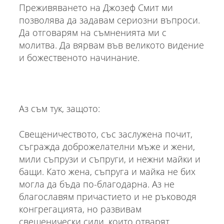
Преживяването на Джозеф Смит ми
позволява да задавам сериозни въпроси.
Да отговарям на съмненията ми с
молитва. Да вярвам във великото видение
и божественото начинание.
Аз съм тук, защото:
Свещеничеството, със заслужена почит,
съгражда доброжелателни мъже и жени,
мили съпрузи и съпруги, и нежни майки и
бащи. Като жена, съпруга и майка не бих
могла да бъда по-благодарна. Аз не
благославям причастието и не ръководя
конгрегацията, но развивам
свещенически сили, които отварят