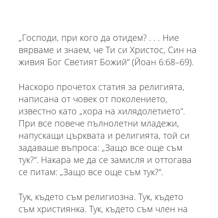
„Господи, при кого да отидем?
. . .
Ние
вярваме и знаем, че Ти си Христос, Син на
живия Бог Светият Божий“ (Йоан 6:68–69).
Наскоро прочетох статия за религията,
написана от човек от поколението,
известно като „хора на хилядолетието“.
При все повече пълнолетни младежи,
напускащи църквата и религията, той си
задаваше въпроса: „Защо все още съм
тук?“. Накара ме да се замисля и оттогава
се питам: „Защо все още съм тук?“.
Тук, където съм религиозна. Тук, където
съм християнка. Тук, където съм член на