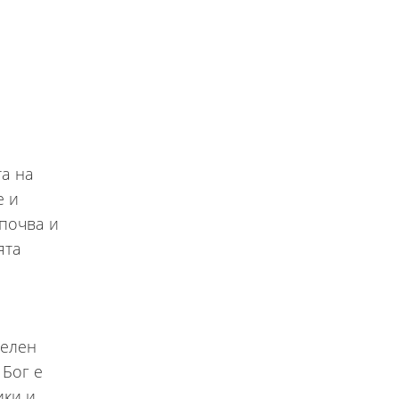
та на
е и
апочва и
ята
телен
 Бог е
ики и