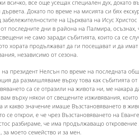
ки всичко, все още усещах специален дух, докато в
и дървета. Докато по време на мисията си бях екску
 забележителностите на Църквата на Исус Христос
 от последните дни в района на Палмира, осъзнах, 
 свещени не само заради събитията, които са се слу
ото хората продължават да ги посещават и да има
ания, независимо от сезона.
 на президент Нелсън по време на последната об
ция да размишляваме върху това как събитията от
вяването са се отразили на живота ни, ме накара д
вам върху някои от свещените изживявания, които
а и какво значение имаше Възстановяването в жив
ето се открои, е че чрез Възстановяването на Еванг
стос разбираме, че има продължаващо откровение 
, за моето семейство и за мен.