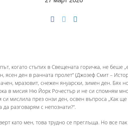
27 март 2020
път, когато стъпих в Свещената горичка, не беше „
н, ясен ден в ранната пролет“ (Джозеф Смит – Истор
ачен, мразовит, снежен януарски, зимен ден. Бях н
ка в мисия Ню Йорк Рочестър и не си спомням мн
м си мислила през онзи ден, освен въпроса „Как щ
а да разговарям с непознати?“.
верт като мен, това трудно се преглъща. Но все пак