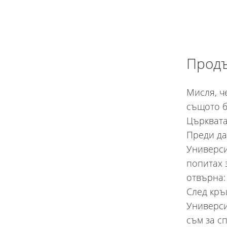
Продъ
Мисля, ч
същото б
Църквата
Преди да
Универси
попитах 
отвърна:
След кръ
Универси
съм за с