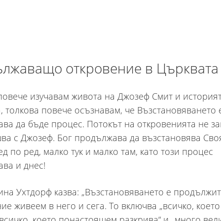
лжаващо откровение в Църквата
повече изучавам живота на Джозеф Смит и история
, толкова повече осъзнавам, че Възстановяването 
ва да бъде процес. Потокът на откровенията не з
ва с Джозеф. Бог продължава да възстановява Сво
д по ред, малко тук и малко там, като този процес
ва и днес!
на Ухтдорф казва: „Възстановяването е продължи
ние живеем в него и сега. То включва „всичко, което
 всичко, което понастоящем разкрива“ и „много вел