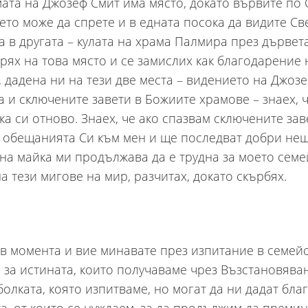
ата на Джозеф Смит има място, докато вървите по
дето може да спрете и в едната посока да видите С
 а в другата – кулата на храма Палмира през дървета
прях на това място и се замислих как благодарение 
, дадена ни на тези две места – видението на Джоз
а и сключените завети в Божиите храмове – знаех, 
ка си отново. Знаех, че ако спазвам сключените зав
 обещанията Си към мен и ще последват добри нещ
 на майка ми продължава да е трудна за моето семе
а тези мигове на мир, разчитах, докато скърбях.
в момента и вие минавате през изпитание в семейс
 за истината, които получаваме чрез Възстановяван
болката, която изпитваме, но могат да ни дадат бла