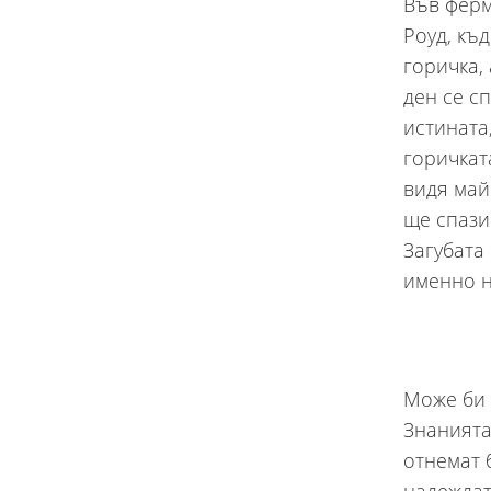
Във ферм
Роуд, къ
горичка,
ден се с
истината
горичкат
видя май
ще спази
Загубата
именно н
Може би 
Знанията
отнемат 