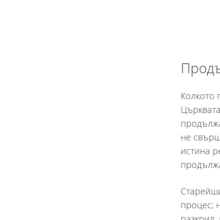
Продъ
Колкото 
Църквата
продължа
не свърш
истина ре
продължа
Старейши
процес; 
разкрил,