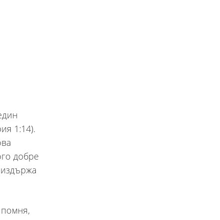
един
ия 1:14).
ова
ого добре
е издържа
 помня,