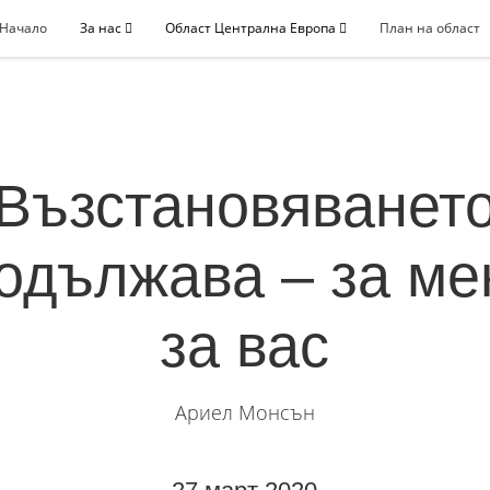
Начало
За нас
Област Централна Европа
План на област
Възстановяванет
одължава – за ме
за вас
Ариел Монсън