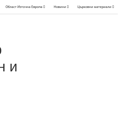
Област Източна Европа
Новини
Църковни материали
о
н и