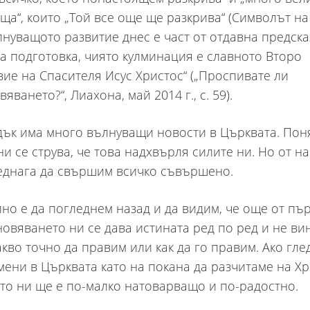
ща“, които „Той все още ще разкрива“ (Символът на
 Вълнуващото развитие днес е част от отдавна предск
а подготовка, чиято кулминация е славното Второ
ие на Спасителя Исус Христос“ („Проспивате ли
яването?“, Лиахона, май 2014 г., с. 59).
ък има много вълнуващи новости в Църквата. Пон
ни се струва, че това надхвърля силите ни. Но от на
еднага да свършим всичко съвършено.
но е да погледнем назад и да видим, че още от пъ
новяването ни се дава истината ред по ред и не ви
акво точно да правим или как да го правим. Ако гле
мени в Църквата като на покана да разчитаме на Хр
то ни ще е по-малко натоварващо и по-радостно.