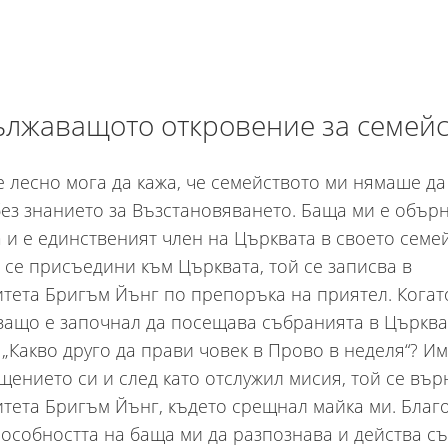
лжаващото откровение за семейс
е лесно мога да кажа, че семейството ми нямаше да
ез знанието за Възстановяването. Баща ми е обърн
 и е единственият член на Църквата в своето семей
 се присъедини към Църквата, той се записва в
тета Бригъм Йънг по препоръка на приятел. Когат
защо е започнал да посещава събранията в Църква
 „Какво друго да прави човек в Прово в неделя“? Им
щението си и след като отслужил мисия, той се вър
тета Бригъм Йънг, където срещнал майка ми. Благ
пособността на баща ми да разпознава и действа с