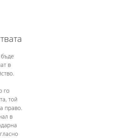
твата
 бъде
ат в
ство.
о го
та, той
а право.
нал в
одарна
ъгласно