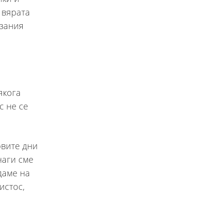
 вярата
азания
якога
с не се
рвите дни
наги сме
даме на
истос,