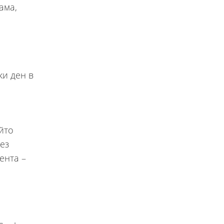
ама,
ки ден в
йто
ез
ента –