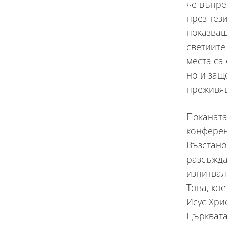
че въпре
през тез
показващ
светиите
места са
но и защ
преживяв
Поканата
конферен
Възстано
разсъжда
изпитвал
Това, ко
Исус Хри
Църквата