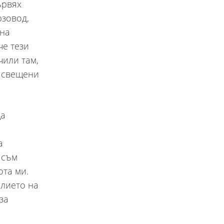
ървях
рзовод,
 на
че тези
чили там,
т свещени
ща
а
 съм
ота ми.
елието на
за