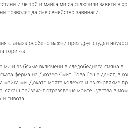
истини и че той и майка ми са сключили завети в хр
 ни позволят да сме семейство завинаги.
ния станаха особено важни през друг студен януарс
а горичка.
а ми и аз бяхме включени в следобедната смяна в
ската ферма на Джозеф Смит. Това беше денят, в ко
а майка ми. Докато моята колежка и аз вървяхме пр
а, сякаш пейзажът отразяваше моите чувства в мом
к и сивота.