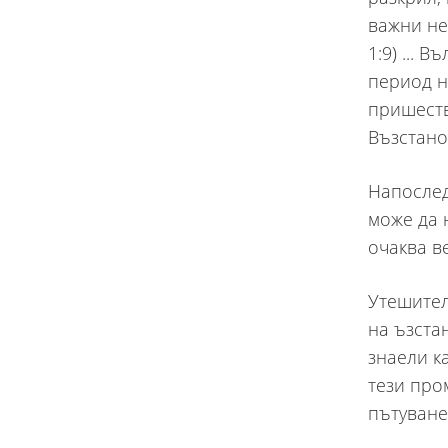
важни не
1:9) ...
период н
пришеств
Възстанов
Напослед
може да 
очаква в
Утешител
на ъзста
знаели к
тези про
пътуване