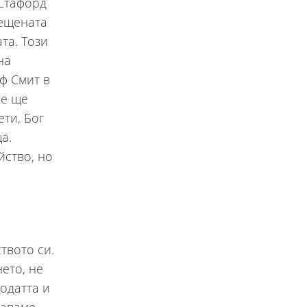
 Стафорд
вещената
та. Този
на
еф Смит в
че ще
ети, Бог
а.
йство, но
твото си.
ето, не
годатта и