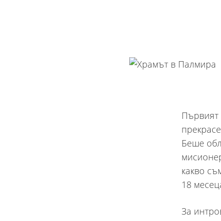
Първият 
прекрасе
Беше обл
мисионер
какво съ
18 месец
За интро