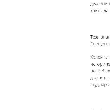
духовни 
които да
Тези зна
Свещенат
Колежкат
историче
погребах
дърветат
студ, мра