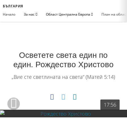
БЪЛГАРИЯ
Начало
За нас
Област Централна Европа
План на облас
Осветете света един по
един. Рождество Христово
„Вие сте светлината на света“ (Матей 5:14)
17:56