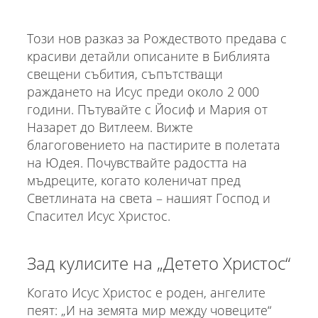
Този нов разказ за Рождеството предава с
красиви детайли описаните в Библията
свещени събития, съпътстващи
раждането на Исус преди около 2 000
години. Пътувайте с Йосиф и Мария от
Назарет до Витлеем. Вижте
благоговението на пастирите в полетата
на Юдея. Почувствайте радостта на
мъдреците, когато коленичат пред
Светлината на света – нашият Господ и
Спасител Исус Христос.
Зад кулисите на „Детето Христос“
Когато Исус Христос е роден, ангелите
пеят: „И на земята мир между човеците“