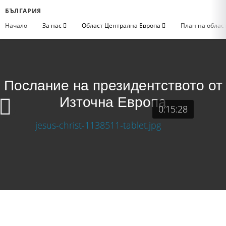
БЪЛГАРИЯ
Начало
За нас
Област Централна Европа
План на облас
Послание на президентството от
Източна Европа
0:15:28