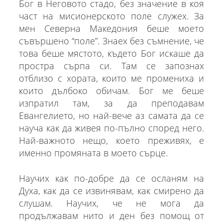
Бог в Неговото стадо, без значение в коя
част на мисионерското поле служех. За
мен Северна Македония беше моето
съвършено “поле”. Знаех без съмнение, че
това беше мястото, където Бог искаше да
простра сърпа си. Там се запознах
отблизо с хората, които ме промениха и
които дълбоко обичам. Бог ме беше
изпратил там, за да преподавам
Евангелието, но най-вече аз самата да се
науча как да живея по-пълно според него.
Най-важното нещо, което преживях, е
именно промяната в моето сърце.
Научих как по-добре да се осланям на
Духа, как да се извинявам, как смирено да
слушам. Научих, че не мога да
продължавам нито и ден без помощ от