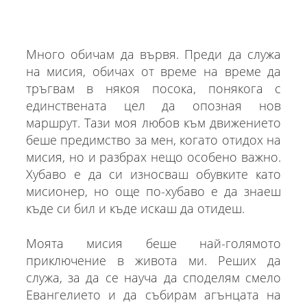
Много обичам да вървя. Преди да служа
на мисия, обичах от време на време да
тръгвам в някоя посока, понякога с
единствената цел да опозная нов
маршрут. Тази моя любов към движението
беше предимство за мен, когато отидох на
мисия, но и разбрах нещо особено важно.
Хубаво е да си износваш обувките като
мисионер, но още по-хубаво е да знаеш
къде си бил и къде искаш да отидеш.
Моята мисия беше най-голямото
приключение в живота ми. Реших да
служа, за да се науча да споделям смело
Евангелието и да събирам агънцата на