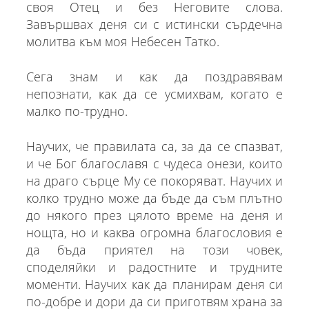
своя Отец и без Неговите слова.
Завършвах деня си с истински сърдечна
молитва към моя Небесен Татко.
Сега знам и как да поздравявам
непознати, как да се усмихвам, когато е
малко по-трудно.
Научих, че правилата са, за да се спазват,
и че Бог благославя с чудеса онези, които
на драго сърце Му се покоряват. Научих и
колко трудно може да бъде да съм плътно
до някого през цялото време на деня и
нощта, но и каква огромна благословия е
да бъда приятел на този човек,
споделяйки и радостните и трудните
моменти. Научих как да планирам деня си
по-добре и дори да си приготвям храна за