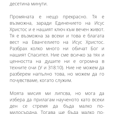
десетина минути.
Промяната е нещо прекрасно. Тя е
възможна, заради Единението на Исус
Христос и е нашият ключ към вечен живот.
Тя е възможна за всеки и това е благата
вест на Евангелието на Исус Христос.
Разбрах колко много ни обичат Бог и
нашият Спасител. Ние сме всичко за тях и
ценността на душите ни е огромна в
техните очи (У и З18:10). Ние не можем да
разберем напълно това, но можем да го
почувстваме, когато служим.
Моята мисия ми липсва, но мога да
избера да прилагам наученото като всеки
ден се стремя да бъда малко по-
милосърдна. Тогава ще бъда малко по-