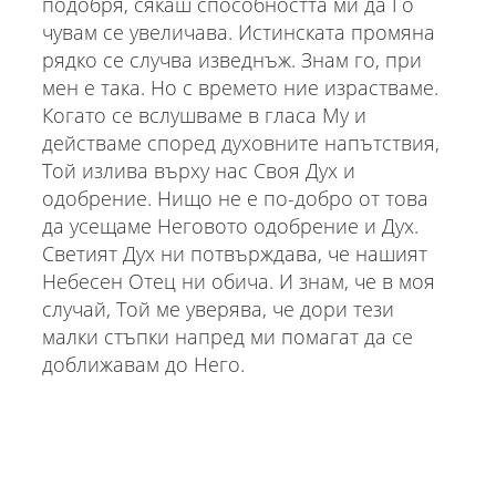
подобря, сякаш способността ми да Го
чувам се увеличава. Истинската промяна
рядко се случва изведнъж. Знам го, при
мен е така. Но с времето ние израстваме.
Когато се вслушваме в гласа Му и
действаме според духовните напътствия,
Той излива върху нас Своя Дух и
одобрение. Нищо не е по-добро от това
да усещаме Неговото одобрение и Дух.
Светият Дух ни потвърждава, че нашият
Небесен Отец ни обича. И знам, че в моя
случай, Той ме уверява, че дори тези
малки стъпки напред ми помагат да се
доближавам до Него.