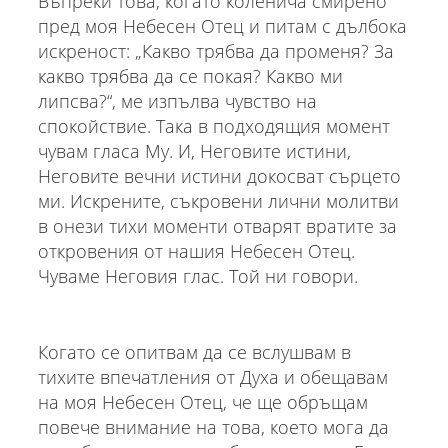
Въпреки това, когато коленича смирено
пред моя Небесен Отец и питам с дълбока
искреност: „Какво трябва да променя? За
какво трябва да се покая? Какво ми
липсва?“, ме изпълва чувство на
спокойствие. Така в подходящия момент
чувам гласа Му. И, Неговите истини,
Неговите вечни истини докосват сърцето
ми. Искрените, съкровени лични молитви
в онези тихи моменти отварят вратите за
откровения от нашия Небесен Отец.
Чуваме Неговия глас. Той ни говори.
Когато се опитвам да се вслушвам в
тихите впечатления от Духа и обещавам
на моя Небесен Отец, че ще обръщам
повече внимание на това, което мога да