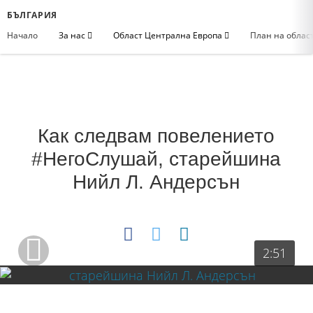
БЪЛГАРИЯ
Начало
За нас
Област Централна Европа
План на облас
Как следвам повелението
#НегоСлушай, старейшина
Нийл Л. Андерсън
2:51