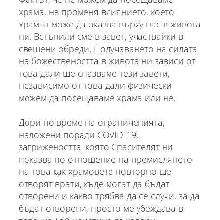
храма, не променя влиянието, което
храмът може да оказва върху нас в живота
ни. Встъпили сме в завет, участвайки в
свещени обреди. Получаването на силата
на божествеността в живота ни зависи от
това дали ще спазваме тези завети,
независимо от това дали физически
можем да посещаваме храма или не.
Дори по време на ограниченията,
налoжени поради COVID-19,
загрижеността, която Спасителят ни
показва по отношение на премислянето
на това как храмовете повторно ще
отворят врати, къде могат да бъдат
отворени и какво трябва да се случи, за да
бъдат отворени, просто ме убеждава в