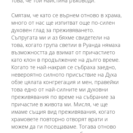
това, че Той наистина ръководи.
Смятам, че като се върнем отново в храма,
много от нас ще изпитват още по-силен
духовен глад за преживяването.
Съпругата ми и аз бяхме свидетели на
това, когато група светии в Руанда нямаха
възможността да взимат от причастието
като клон в продължение на дълго време.
Когато те най-накрая се събраха заедно,
невероятно силното присъствие на Духа
обзе цялата конгрегация и мен, правейки
това едно от най-силните ми духовни
преживявания по време на събрание за
причастие в живота ми. Мисля, че ще
имаме същия вид преживявания, когато
храмовете повторно отворят врати и
можем да ги посещаваме. Тогава отново