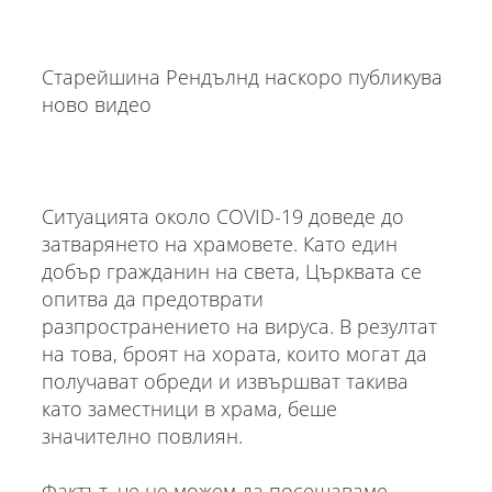
Старейшина Рендълнд наскоро публикува
ново видео
Ситуацията около COVID-19 доведе до
затварянето на храмовете. Като един
добър гражданин на света, Църквата се
опитва да предотврати
разпространението на вируса. В резултат
на това, броят на хората, които могат да
получават обреди и извършват такива
като заместници в храма, беше
значително повлиян.
Фактът, че не можем да посещаваме