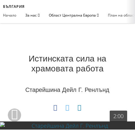
БЪЛГАРИЯ
Начало
За нас
Област Централна Европа
План на облас
Истинската сила на
храмовата работа
Старейшина Дейл Г. Ренлънд
2:00