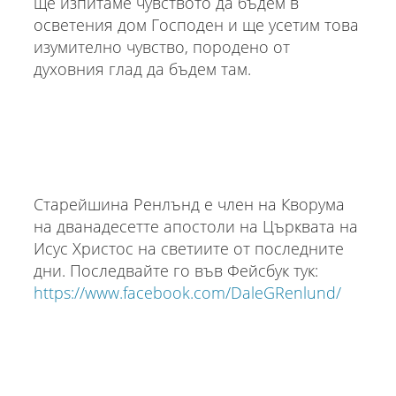
ще изпитаме чувството да бъдем в
осветения дом Господен и ще усетим това
изумително чувство, породено от
духовния глад да бъдем там.
Старейшина Ренлънд е член на Кворума
на дванадесетте апостоли на Църквата на
Исус Христос на светиите от последните
дни. Последвайте го във Фейсбук тук:
https://www.facebook.com/DaleGRenlund/