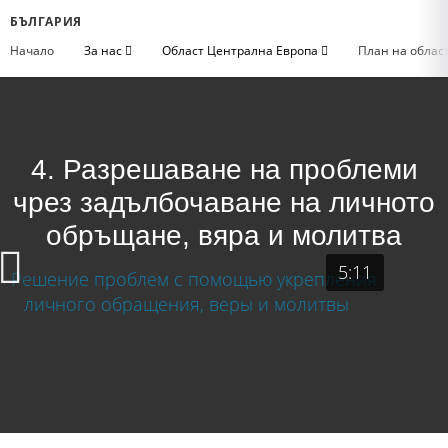
БЪЛГАРИЯ
Начало
За нас
Област Централна Европа
План на облас
4. Разрешаване на проблеми
чрез задълбочаване на личното
обръщане, вяра и молитва
5:11