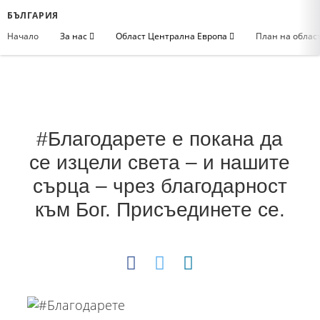
БЪЛГАРИЯ
Начало
За нас
Област Централна Европа
План на облас
#Благодарете е покана да
се изцели света – и нашите
сърца – чрез благодарност
към Бог. Присъединете се.