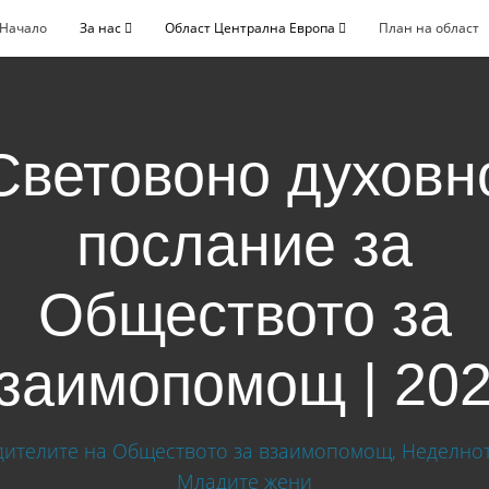
Начало
За нас
Област Централна Европа
План на област
Световоно духовн
послание за
Обществото за
заимопомощ | 20