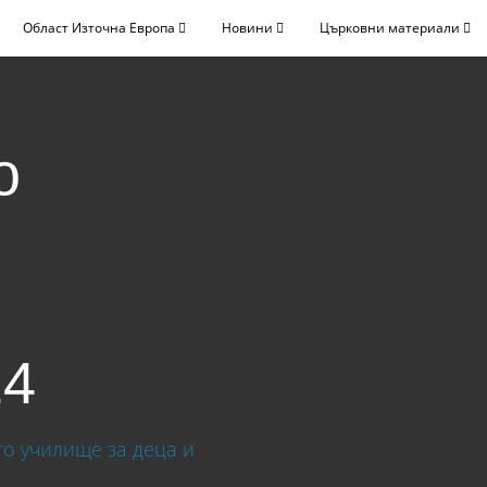
Област Източна Европа
Новини
Църковни материали
о
24