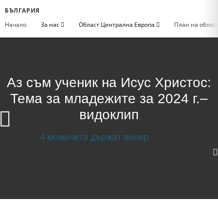
БЪЛГАРИЯ
Начало
За нас
Област Централна Европа
План на облас
Аз съм ученик на Исус Христос:
Тема за младежите за 2024 г.–
видоклип
Аз съм ученик на Исус Христос: Тема за
младежите за 2024 г.– видоклип
Изтегляне на видео