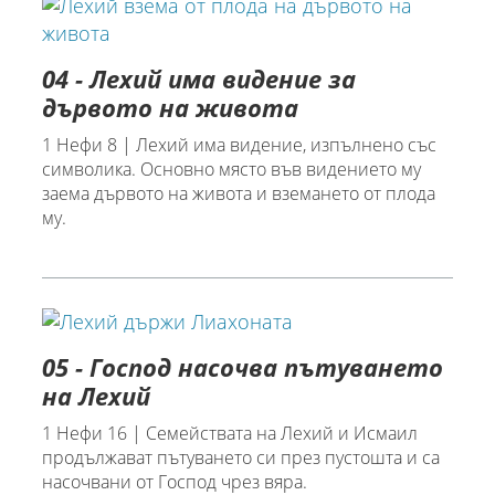
04 - Лехий има видение за
дървото на живота
1 Нефи 8 | Лехий има видение, изпълнено със
символика. Основно място във видението му
заема дървото на живота и вземането от плода
му.
05 - Господ насочва пътуването
на Лехий
1 Нефи 16 | Семействата на Лехий и Исмаил
продължават пътуването си през пустошта и са
насочвани от Господ чрез вяра.