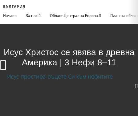
БЪЛГАРИЯ
Начало
За нас
Област Централна Европа
План на облас
Исус Христос се явява в древна
Америка | 3 Нефи 8–11
Исус Христос се явява в древна Америка | 3
Нефи 8–11
Изтегляне на видео