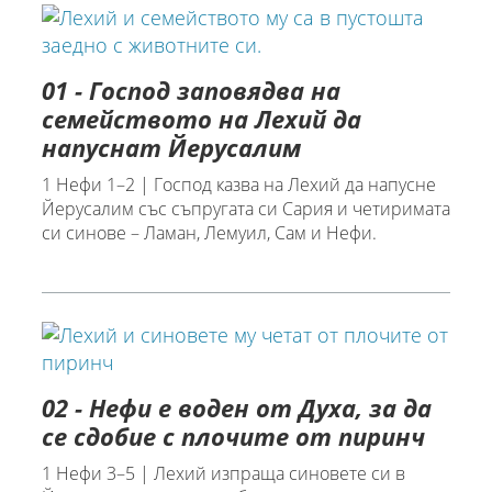
01 - Господ заповядва на
семейството на Лехий да
напуснат Йерусалим
1 Нефи 1–2 | Господ казва на Лехий да напусне
Йерусалим със съпругата си Сария и четиримата
си синове – Ламан, Лемуил, Сам и Нефи.
02 - Нефи е воден от Духа, за да
се сдобие с плочите от пиринч
1 Нефи 3–5 | Лехий изпраща синовете си в