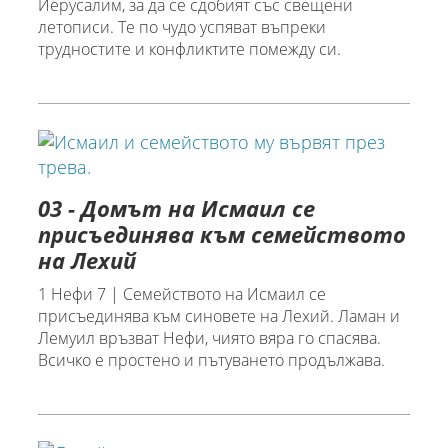
Йерусалим, за да се сдобият със свещени
летописи. Те по чудо успяват въпреки
трудностите и конфликтите помежду си.
03 - Домът на Исмаил се
присъединява към семейството
на Лехий
1 Нефи 7 | Семейството на Исмаил се
присъединява към синовете на Лехий. Ламан и
Лемуил връзват Нефи, чиято вяра го спасява.
Всичко е простено и пътуването продължава.