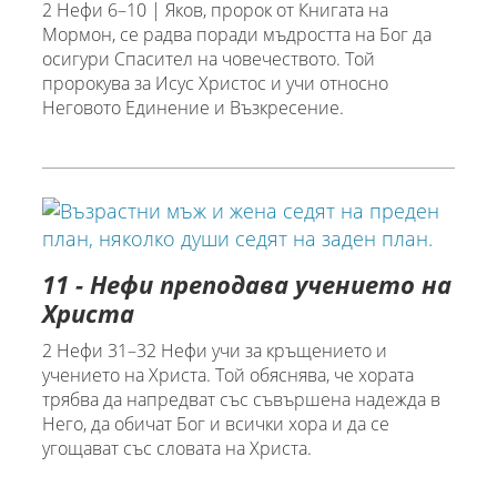
2 Нефи 6–10 | Яков, пророк от Книгата на
Мормон, се радва поради мъдростта на Бог да
осигури Спасител на човечеството. Той
пророкува за Исус Христос и учи относно
Неговото Единение и Възкресение.
11 - Нефи преподава учението на
Христа
2 Нефи 31–32 Нефи учи за кръщението и
учението на Христа. Той обяснява, че хората
трябва да напредват със съвършена надежда в
Него, да обичат Бог и всички хора и да се
угощават със словата на Христа.