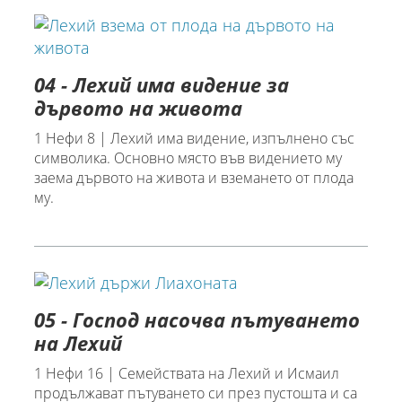
04 - Лехий има видение за
дървото на живота
1 Нефи 8 | Лехий има видение, изпълнено със
символика. Основно място във видението му
заема дървото на живота и вземането от плода
му.
05 - Господ насочва пътуването
на Лехий
1 Нефи 16 | Семействата на Лехий и Исмаил
продължават пътуването си през пустошта и са