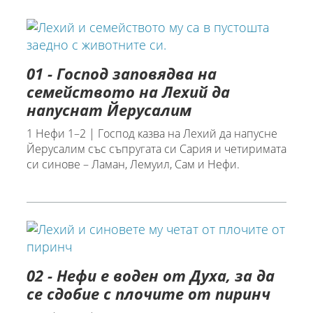
01 - Господ заповядва на
семейството на Лехий да
напуснат Йерусалим
1 Нефи 1–2 | Господ казва на Лехий да напусне
Йерусалим със съпругата си Сария и четиримата
си синове – Ламан, Лемуил, Сам и Нефи.
02 - Нефи е воден от Духа, за да
се сдобие с плочите от пиринч