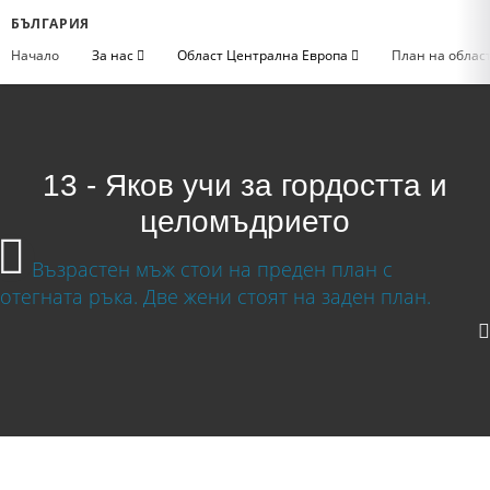
БЪЛГАРИЯ
Начало
За нас
Област Централна Европа
План на облас
13 - Яков учи за гордостта и
целомъдрието
Яков учи за гордостта и целомъдрието
Изтегляне на видео