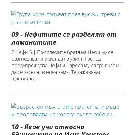
09 - Нефитите се разделят от
ламанитите
2 Нефи 5 | По-големите братя на Нефи му се
разгневяват и искат да го убият. Господ
предупреждава Нефи и народа му да тръгнат и
да се заселят в нова земя. Те заживяват
щастливо.
10 - Яков учи относно
Единението на Исус Христос