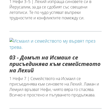
1 Нефи 3–5 | Лехий изпраща синовете си в
Йерусалим, за да се сдобият със свещени
летописи. Те по чудо успяват въпреки
трудностите и конфликтите помежду си.
03 - Домът на Исмаил се
присъединява към семейството
на Лехий
1 Нефи 7 | Семейството на Исмаил се
присъединява към синовете на Лехий. Ламан и
Лемуил връзват Нефи, чиято вяра го спасява.
Всичко е простено и пътуването продължава.