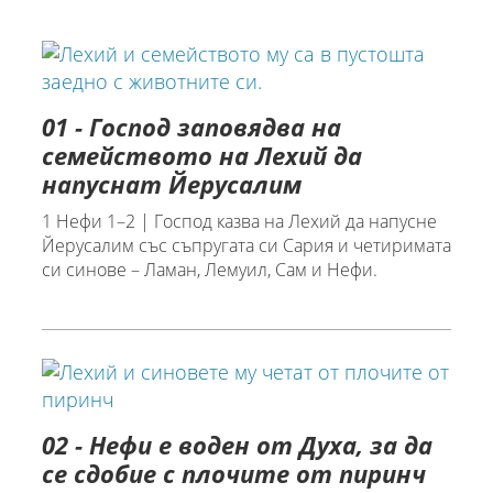
01 - Господ заповядва на
семейството на Лехий да
напуснат Йерусалим
1 Нефи 1–2 | Господ казва на Лехий да напусне
Йерусалим със съпругата си Сария и четиримата
си синове – Ламан, Лемуил, Сам и Нефи.
02 - Нефи е воден от Духа, за да
се сдобие с плочите от пиринч