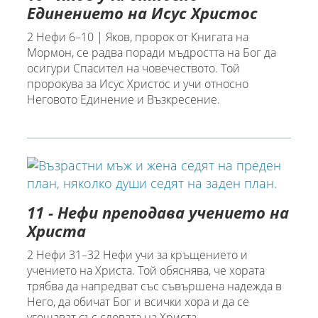
Единението на Исус Христос
2 Нефи 6–10 | Яков, пророк от Книгата на
Мормон, се радва поради мъдростта на Бог да
осигури Спасител на човечеството. Той
пророкува за Исус Христос и учи относно
Неговото Единение и Възкресение.
11 - Нефи преподава учението на
Христа
2 Нефи 31–32 Нефи учи за кръщението и
учението на Христа. Той обяснява, че хората
трябва да напредват със съвършена надежда в
Него, да обичат Бог и всички хора и да се
угощават със словата на Христа.