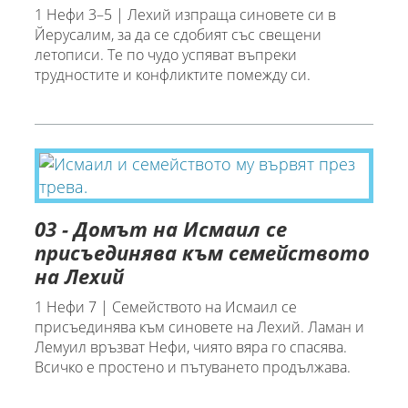
1 Нефи 3–5 | Лехий изпраща синовете си в
Йерусалим, за да се сдобият със свещени
летописи. Те по чудо успяват въпреки
трудностите и конфликтите помежду си.
03 - Домът на Исмаил се
присъединява към семейството
на Лехий
1 Нефи 7 | Семейството на Исмаил се
присъединява към синовете на Лехий. Ламан и
Лемуил връзват Нефи, чиято вяра го спасява.
Всичко е простено и пътуването продължава.