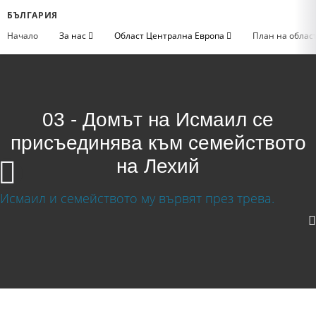
БЪЛГАРИЯ
Начало
За нас
Област Централна Европа
План на облас
03 - Домът на Исмаил се
присъединява към семейството
на Лехий
Домът на Исмаил се присъединява към
семейството на Лехий
Изтегляне на видео