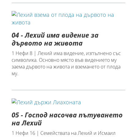
04 - Лехий има видение за
дървото на живота
1 Нефи 8 | Лехий има видение, изпълнено със
символика. Основно място във видението му
заема дървото на живота и вземането от плода
му.
05 - Господ насочва пътуването
на Лехий
1 Нефи 16 | Семействата на Лехий и Исмаил