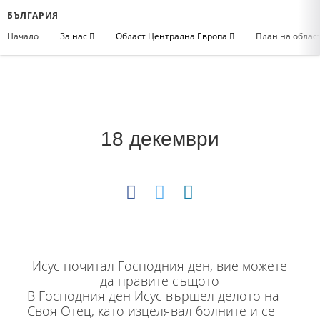
БЪЛГАРИЯ
Начало
За нас
Област Централна Европа
План на облас
18 декември
Исус почитал Господния ден, вие можете
да правите същото
В Господния ден Исус вършел делото на
Своя Отец, като изцелявал болните и се