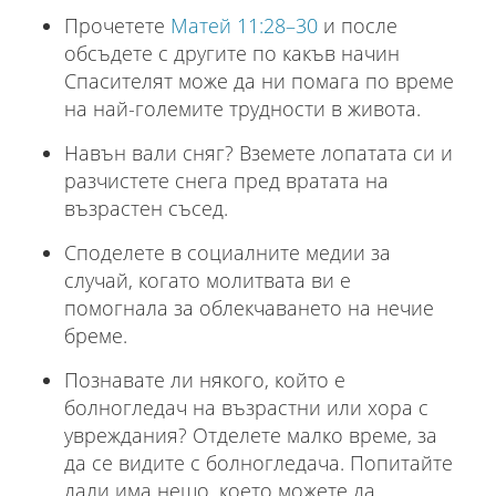
Прочетете
Mатей 11:28–30
и после
обсъдете с другите по какъв начин
Спасителят може да ни помага по време
на най-големите трудности в живота.
Навън вали сняг? Вземете лопатата си и
разчистете снега пред вратата на
възрастен съсед.
Споделете в социалните медии за
случай, когато молитвата ви е
помогнала за облекчаването на нечие
бреме.
Познавате ли някого, който е
болногледач на възрастни или хора с
увреждания? Отделете малко време, за
да се видите с болногледача. Попитайте
дали има нещо, което можете да