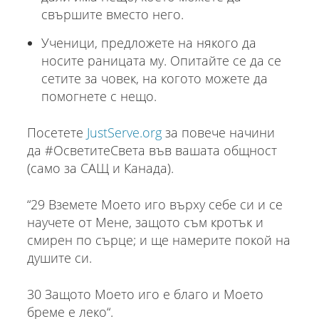
свършите вместо него.
Ученици, предложете на някого да
носите раницата му. Опитайте се да се
сетите за човек, на когото можете да
помогнете с нещо.
Посетете
JustServe.org
за повече начини
да #ОсветитеСвета във вашата общност
(само за САЩ и Канада).
“29 Вземете Моето иго върху себе си и се
научете от Мене, защото съм кротък и
смирен по сърце; и ще намерите покой на
душите си.
30 Защото Моето иго е благо и Моето
бреме е леко“.