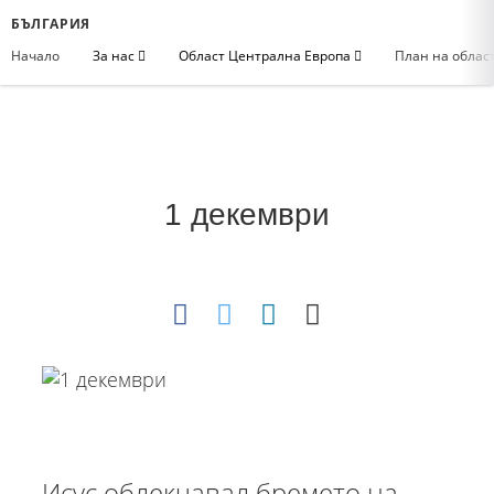
БЪЛГАРИЯ
Начало
За нас
Област Централна Европа
План на облас
1 декември
Исус облекчавал бремето на