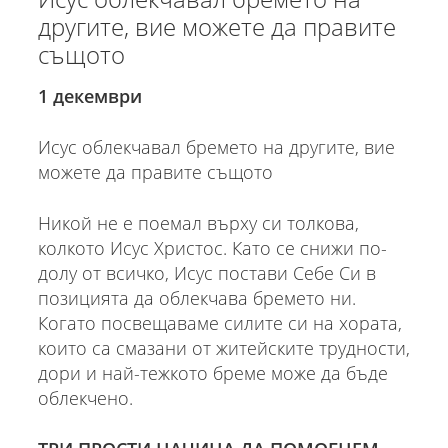
другите, вие можете да правите
същото
1 декември
Исус облекчавал бремето на другите, вие
можете да правите същото
Никой не е поемал върху си толкова,
колкото Исус Христос. Като се снижи по-
долу от всичко, Исус постави Себе Си в
позицията да облекчава бремето ни.
Когато посвещаваме силите си на хората,
които са смазани от житейските трудности,
дори и най-тежкото бреме може да бъде
облекчено.