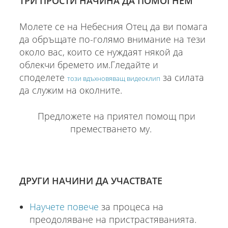
ТРИ ПРОСТИ НАЧИНА ДА ПОМОГНЕМ
Молете се на Небесния Отец да ви помага
да обръщате по-голямо внимание на тези
около вас, които се нуждаят някой да
облекчи бремето им.Гледайте и
споделете
за силата
този вдъхновяващ видеоклип
да служим на околните.
Предложете на приятел помощ при
преместването му.
ДРУГИ НАЧИНИ ДА УЧАСТВАТЕ
Научете повече
за процеса на
преодоляване на пристрастяванията.