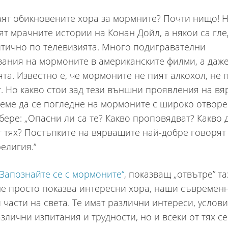
аят обикновените хора за мормните? Почти нищо! 
т мрачните истории на Конан Дойл, а някои са гл
тично по телевизията. Много подигравателни
ания на мормоните в американските филми, а даже
та. Известно е, че мормоните не пият алкохол, не 
т. Но какво стои зад тези външни проявления на вя
еме да се погледне на мормоните с широко отворе
збере: „Опасни ли са те? Какво проповядват? Какво 
т тях? Постъпките на вярващите най-добре говорят
религия.“
Запознайте се с мормоните“
, показващ „отвътре” та
не просто показва интересни хора, наши съвременн
 части на света. Те имат различни интереси, услови
азлични изпитания и трудности, но и всеки от тях с