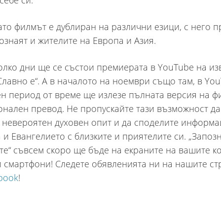
себе си.
гато филмът е дублиран на различни езици, с него 
познаят и жителите на Европа и Азия.
олко дни ще се състои премиерата в YouTube на из
Славно е“. А в началото на ноември също там, в You
н период от време ще излезе пълната версия на ф
нален превод. Не пропускайте тази възможност да
 невероятен духовен опит и да споделите информа
 и Евангелието с близките и приятелите си. „Запозн
е“ съвсем скоро ще бъде на екраните на вашите к
и смартфони! Следете обявленията ни на нашите с
book
!