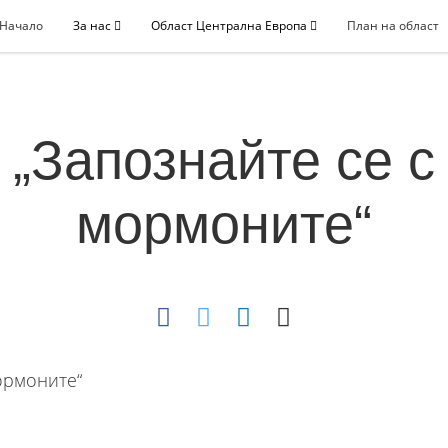
Начало
За нас
Област Централна Европа
План на област
„Запознайте се с
мормоните“