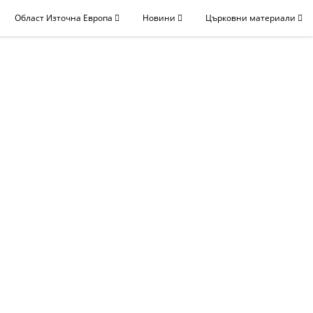
Област Източна Европа
Новини
Църковни материали