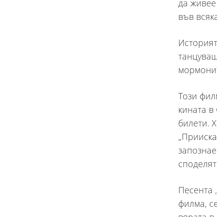
да живее
във всяк
Историят
танцуващ
мормонит
Този фил
кината в
билети. 
„Прииска
запознае
споделят 
Песента
филма, с