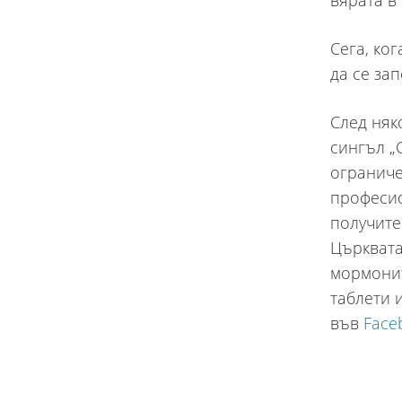
вярата в 
Сега, ко
да се за
След няк
сингъл „
ограниче
професио
получите
Църквата
мормонит
таблети 
във
Face