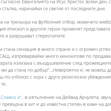
 съгласно Евангелието на Исус Христос всеки ден, 
а стъпка, наричайки се светия от последните дни.
а на треньора на футболния отбор, момичето-кикбо
ия епископ и другите герои променят представата
е и разрушават стереотипите.
м стана сензация в много страни и с огромен успе
 САЩ, изпреварвайки много кинохитове по продава
Хората излизаха с въодушевление след прожекциите
 ми да стана по-добър“, „Невероятно е, че можеш д
ш по-отблизо с хора с други религиозни убеждения“
те.
„Славно е“
, в изпълнение на Дейвид Арчулета, зву
е превърна в хит и до известна степен в химн на д