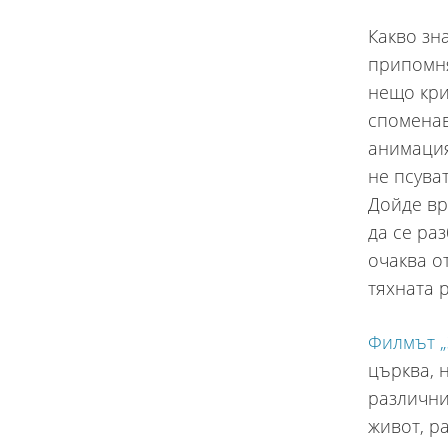
Какво зн
припомня
нещо кри
споменав
анимация
не псува
Дойде вр
да се ра
очаква о
тяхната 
Филмът „
църква, 
различни
живот, р