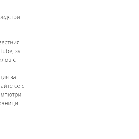
предстои
вестния
Tube, за
илма с
ция за
айте се с
омпютри,
траници