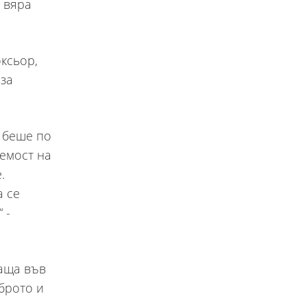
с вяра
ксьор,
 за
х беше по
емост на
.
а се
 -
чаща във
оброто и