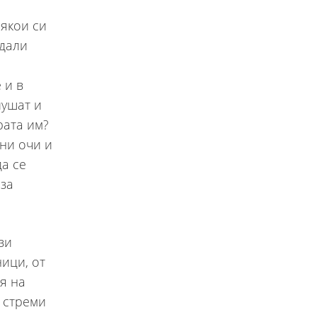
Някои си
едали
 и в
пушат и
рата им?
ни очи и
да се
 за
зи
ици, от
я на
е стреми