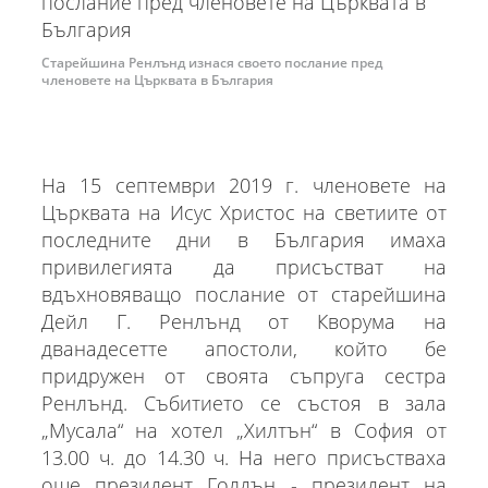
Старейшина Ренлънд изнася своето послание пред
членовете на Църквата в България
На 15 септември 2019 г. членовете на
Църквата на Исус Христос на светиите от
последните дни в България имаха
привилегията да присъстват на
вдъхновяващо послание от старейшина
Дейл Г. Ренлънд от Кворума на
дванадесетте апостоли, който бе
придружен от своята съпруга сестра
Ренлънд. Събитието се състоя в зала
„Мусала“ на хотел „Хилтън“ в София от
13.00 ч. до 14.30 ч. На него присъстваха
още президент Голдън - президент на