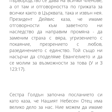
първородство се дава на всички членове,
а от там и отговорността по грижата за
всички както в Църквата, така и извън нея.
Президент Дейвис каза, че имаме
отговорности към заветното ни
наследство да направим промяна - да
заменим страха с вяра, угризението с
покаяние, презрението с любов,
разединението с единство. Той също ни
насърчи да споделяме Евангелието и да
се молим за възможности за това (У и З
123:17).
Сестра Голдън започна посланието си
като каза, че Нашият Небесен Отец има
велико дело за нас. Ние можем да имаме