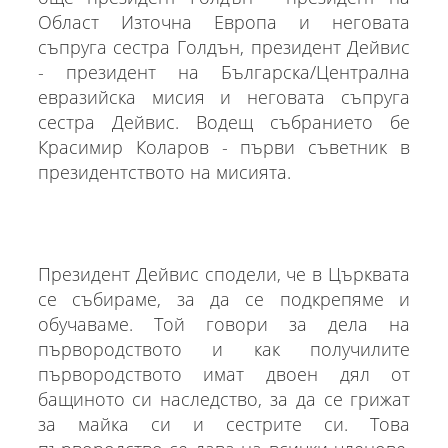
Област Източна Европа и неговата
съпруга сестра Голдън, президент Дейвис
- президент на Българска/Централна
евразийска мисия и неговата съпруга
сестра Дейвис. Водещ събранието бе
Красимир Коларов - първи съветник в
президентството на мисията.
Президент Дейвис сподели, че в Църквата
се събираме, за да се подкрепяме и
обучаваме. Той говори за дела на
първородството и как получилите
първородството имат двоен дял от
бащиното си наследство, за да се грижат
за майка си и сестрите си. Това