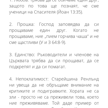
защото по това ще познаят, че сме
ученици на Спасителя (Йоан 13:35).
2. Прошка: Господ заповядва да си
прощаваме един друг. Когато не
прощаваме, ние „пием горчива чаша“ и не
сме щастливи (У и З 64:8-9).
3. Единство: Ръководители и членове на
Църквата трябва да си прощават, да се
подкрепят и да си помагат.
4. Непоклатимост: Старейшина Ренлънд
ни увеща да не обръщаме внимание на
критиките и подигравките. Хората не са
зли - просто не са преживели това, което
ние преживяваме. Той даде пример от