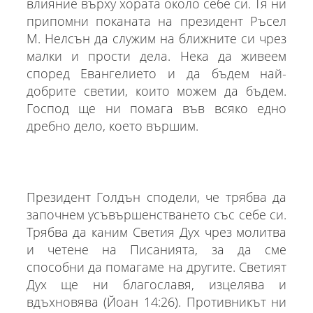
влияние върху хората около себе си. Тя ни
припомни поканата на президент Ръсел
М. Нелсън да служим на ближните си чрез
малки и прости дела. Нека да живеем
според Евангелието и да бъдем най-
добрите светии, които можем да бъдем.
Господ ще ни помага във всяко едно
дребно дело, което вършим.
Президент Голдън сподели, че трябва да
започнем усъвършенстването със себе си.
Трябва да каним Светия Дух чрез молитва
и четене на Писанията, за да сме
способни да помагаме на другите. Светият
Дух ще ни благославя, изцелява и
вдъхновява (Йоан 14:26). Противникът ни