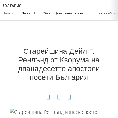
БЪЛГАРИЯ
Начало
За нас
Област Централна Европа
План на облас
Старейшина Дейл Г.
Ренлънд от Кворума на
дванадесетте апостоли
посети България