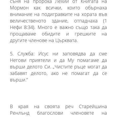
съня на пророка Лехий от Книгата на
Мормон как всички, които обърнаха
внимание на подигравките на хората във
величественото здание, отпаднаха (1
Нефи 8:34). Много е важно също така да
прощаваме обидите и грешките на
другите членове на Църквата.
5. Служба: Исус ни заповядва да сме
Негови приятели и да Му помагаме да
върши делото Си. „Чистите ръце могат да
забавят делото, ако не помагат да се
върши.“
В края на своята реч Старейшина
Ренлънд благослови членовете на