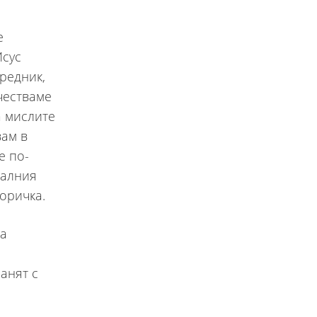
е
Исус
редник,
 честваме
а мислите
вам в
е по-
иалния
горичка.
да
ланят с