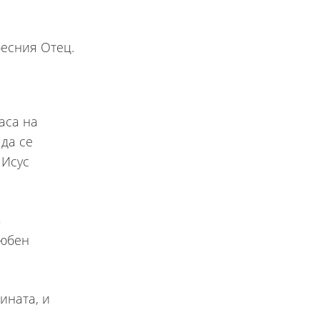
аса на
 да се
 Исус
а
любен
ината, и