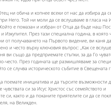
тец ни обича и копнее всеки от нас да избира да с
при Него. Той ни моли да се вслушваме в гласа на 
 Който е помазан и избран от Отца да бъде наш Пос
 и Изкупител. През тази специална година, в която
ни от получаването на Първото видение, ви каня д
ено и често върху ключовия въпрос: „Как се вслуш
аня ви също да предприемате стъпки, за да Го чуват
по-често. През годината ще размишляваме за спец
ойто се случва историческото събитие в Свещената 
да поемате инициатива и да търсите възможности 
е чувствата си за Исус Христос със семейството и
те си, както и да поканите приятелите си да се пок
еля, на Великден.