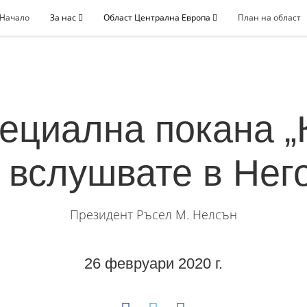
Начало
За нас
Област Централна Европа
План на област
ециална покана „
 вслушвате в Нег
Президент Ръсел М. Нелсън
26 февруари 2020 г.