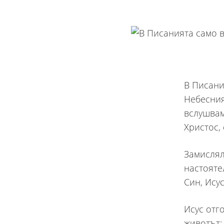
В Писани
Небесния
вслушвам
Христос,
Замислял
настояте
Син, Ису
Исус отго
животът;