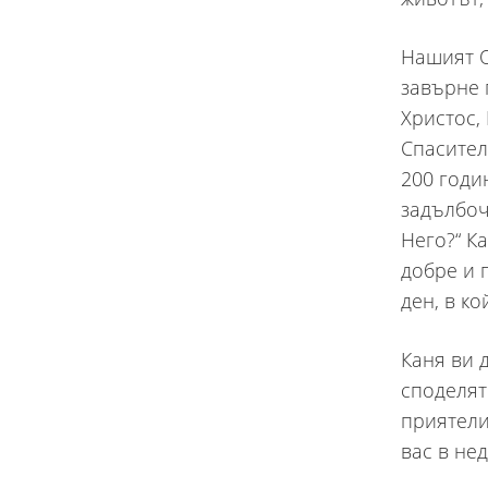
Нашият О
завърне 
Христос,
Спасител
200 годи
задълбоч
Него?“ К
добре и 
ден, в к
Каня ви 
споделят
приятели
вас в нед