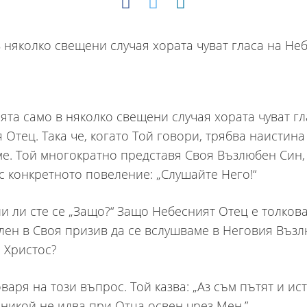
ята само в няколко свещени случая хората чуват гл
 Отец. Така че, когато Той говори, трябва наистина
е. Той многократно представя Своя Възлюбен Син,
 с конкретното повеление: „Слушайте Него!“
и ли сте се „Защо?“ Защо Небесният Отец е толков
лен в Своя призив да се вслушваме в Неговия Въз
с Христос?
варя на този въпрос. Той казва: „Аз съм пътят и ист
 никой не идва при Отца освен чрез Мен.”