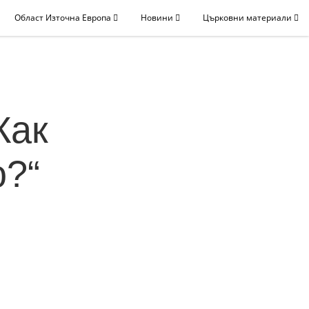
Област Източна Европа
Новини
Църковни материали
Как
о?“