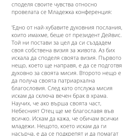
споделя своите чувства относно
провелата се Младежка конференция:
'Едно от най-хубавите духовния послания,
които имахме, беше от президент Дейвис.
Той ни постави за цел да си създадем
своя собствена визия за живота. Аз бих
искала да споделя своята визия. Първото
нещо, което ще направя, е да се подготвя
духовно за своята мисия. Второто нещо е
да получа своята патриархална
благословия. След като отслужа мисия
искам да сключа вечен брак в храма.
Научих, че ако върша своята част,
Небесният Отец ще ме благославя във
всичко. Искам да кажа, че обичам всички
младежи. Нещото, което искам да ги
насърча, е да се подкрепят и да помагат