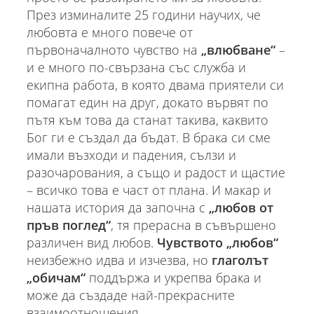
През изминалите 25 години научих, че
любовта е много повече от
първоначалното чувство на
„влюбване“
–
и е много по-свързана със служба и
екипна работа, в която двама приятели си
помагат един на друг, докато вървят по
пътя към това да станат такива, каквито
Бог ги е създал да бъдат. В брака си сме
имали възходи и падения, сълзи и
разочарования, а също и радост и щастие
– всичко това е част от плана. И макар и
нашата история да започна с
„любов от
пръв поглед“
, тя прерасна в съвършено
различен вид любов.
Чувството „любов“
неизбежно идва и изчезва, но
глаголът
„обичам“
поддържа и укрепва брака и
може да създаде най-прекрасните
взаимоотношения.