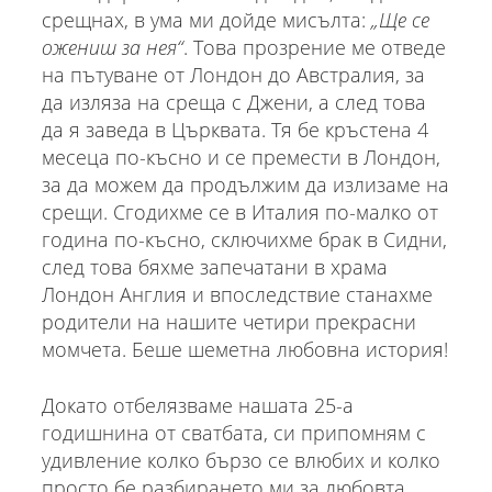
срещнах, в ума ми дойде мисълта:
„Ще се
ожениш за нея“
. Това прозрение ме отведе
на пътуване от Лондон до Австралия, за
да изляза на среща с Джени, а след това
да я заведа в Църквата. Тя бе кръстена 4
месеца по-късно и се премести в Лондон,
за да можем да продължим да излизаме на
срещи. Сгодихме се в Италия по-малко от
година по-късно, сключихме брак в Сидни,
след това бяхме запечатани в храма
Лондон Англия и впоследствие станахме
родители на нашите четири прекрасни
момчета. Беше шеметна любовна история!
Докато отбелязваме нашата 25-а
годишнина от сватбата, си припомням с
удивление колко бързо се влюбих и колко
просто бе разбирането ми за любовта.