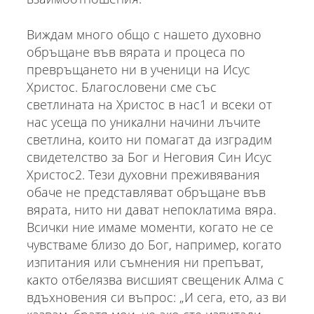
Виждам много общо с нашето духовно
обръщане във вярата и процеса по
превръщането ни в ученици на Исус
Христос. Благословени сме със
светлината на Христос в нас1 и всеки от
нас усеща по уникални начини лъчите
светлина, които ни помагат да изградим
свидетелство за Бог и Неговия Син Исус
Христос2. Тези духовни преживявания
обаче не представляват обръщане във
вярата, нито ни дават непоклатима вяра.
Всички ние имаме моменти, когато не се
чувстваме близо до Бог, например, когато
изпитания или съмнения ни препъват,
както отбелязва висшият свещеник Алма с
вдъхновения си въпрос: „И сега, ето, аз ви