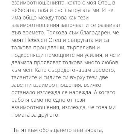
взаимоотношенията, както с моя Отец в
небесата, така и със съпругата ми. И че
има общо между това как тези
взаимоотношения започват и се развиват
във времето. Толкова съм благодарен, че
моят Небесен Отец и съпругата ми са
толкова прощаващи, търпеливи и
подкрепящи немощните ми усилия, и че и
двамата проявяват толкова много любов
към мен. Като съсредоточавам времето,
талантите и силите си върху тези две
заветни взаимоотношения, всичко
останало изглежда се нарежда. А когато
работя само по едно от тези
взаимоотношения, изглежда, че това ми
помага за другото.
Пътят към обръщането във вярата,