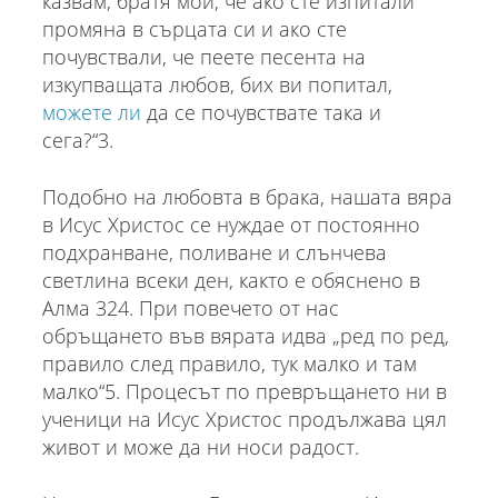
казвам, братя мои, че ако сте изпитали
промяна в сърцата си и ако сте
почувствали, че пеете песента на
изкупващата любов, бих ви попитал,
можете ли
да се почувствате така и
сега?“3.
Подобно на любовта в брака, нашата вяра
в Исус Христос се нуждае от постоянно
подхранване, поливане и слънчева
светлина всеки ден, както е обяснено в
Алма 324. При повечето от нас
обръщането във вярата идва „ред по ред,
правило след правило, тук малко и там
малко“5. Процесът по превръщането ни в
ученици на Исус Христос продължава цял
живот и може да ни носи радост.