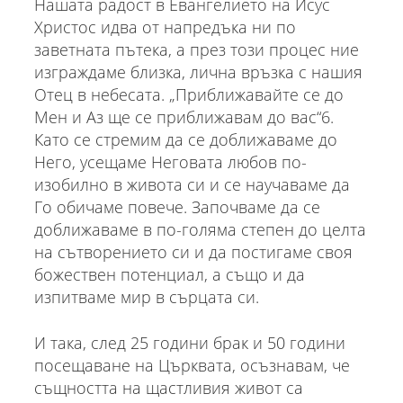
Нашата радост в Евангелието на Исус
Христос идва от напредъка ни по
заветната пътека, а през този процес ние
изграждаме близка, лична връзка с нашия
Отец в небесата. „Приближавайте се до
Мен и Аз ще се приближавам до вас“6.
Като се стремим да се доближаваме до
Него, усещаме Неговата любов по-
изобилно в живота си и се научаваме да
Го обичаме повече. Започваме да се
доближаваме в по-голяма степен до целта
на сътворението си и да постигаме своя
божествен потенциал, а също и да
изпитваме мир в сърцата си.
И така, след 25 години брак и 50 години
посещаване на Църквата, осъзнавам, че
същността на щастливия живот са