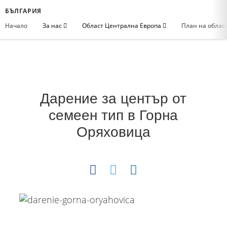
БЪЛГАРИЯ
Начало
За нас
Област Централна Европа
План на облас
Дарение за център от
семеен тип в Горна
Оряховица