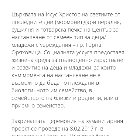
Църквата на Исус Христос на светиите от
последните дни (мормони) дари пералня,
сушилня и готварска печка на Център за
настаняване от семеен тип за деца/
младежи с увреждания – гр. Горна
Оряховица. Социалната услуга предоставя
жизнена среда за пълноценно израстване
и развитие на деца и младежи, за които
към момента на настаняване не е
възможно да бъдат отглеждани в
биологичното им семейство, в
семейството на близки и роднини, или в
приемно семейство.
Закриващата церемония на хуманитарния
проект се проведе на 8.02.2017 г. в
сградата на Центъра. Църквата беше