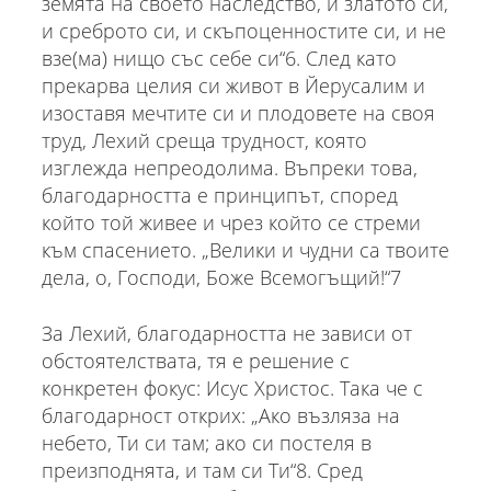
земята на своето наследство, и златото си,
и среброто си, и скъпоценностите си, и не
взе(ма) нищо със себе си“6. След като
прекарва целия си живот в Йерусалим и
изоставя мечтите си и плодовете на своя
труд, Лехий среща трудност, която
изглежда непреодолима. Въпреки това,
благодарността е принципът, според
който той живее и чрез който се стреми
към спасението. „Велики и чудни са твоите
дела, о, Господи, Боже Всемогъщий!“7
За Лехий, благодарността не зависи от
обстоятелствата, тя е решение с
конкретен фокус: Исус Христос. Така че с
благодарност открих: „Ако възляза на
небето, Ти си там; ако си постеля в
преизподнята, и там си Ти“8. Сред