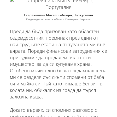
Старейшина Мигел Рибейро, Португалия
Седемдесетник в област Северна Европа
Преди да бъда призован като областен
седемдесетник, преминах през един от
най-трудните етапи на пътуването ми във
вярата. Поради финансови затруднения се
принудихме да продадем цялото си
имущество, за да си купуваме храна.
Особено мъчително бе да гледам как жена
ми се разделя със скъпи спомени от баба
си и майка си. Тъй като нямаше бензин в
колата ни, обикалях из града да търся
заложна къща.
Докато вървях, си спомних разговор с
мой много добър приятел, който също