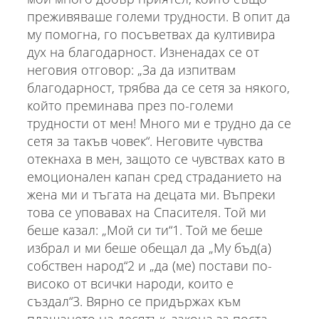
преживяваше големи трудности. В опит да
му помогна, го посъветвах да култивира
дух на благодарност. Изненадах се от
неговия отговор: „За да изпитвам
благодарност, трябва да се сетя за някого,
който преминава през по-големи
трудности от мен! Много ми е трудно да се
сетя за такъв човек“. Неговите чувства
отекнаха в мен, защото се чувствах като в
емоционален капан сред страданието на
жена ми и тъгата на децата ми. Въпреки
това се уповавах на Спасителя. Той ми
беше казал: „Мой си ти“1. Той ме беше
избрал и ми беше обещал да „Му бъд(а)
собствен народ“2 и „да (ме) постави по-
високо от всички народи, които е
създал“3. Вярно се придържах към