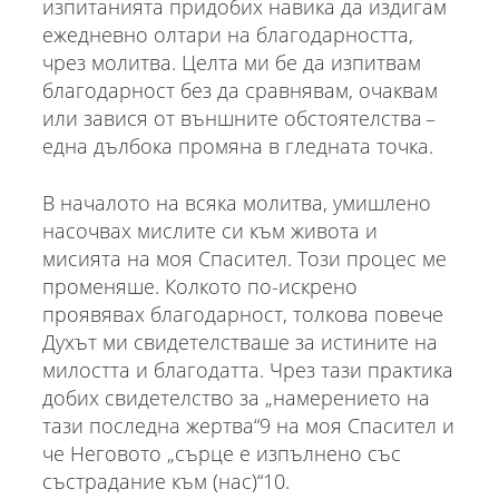
изпитанията придобих навика да издигам
ежедневно олтари на благодарността,
чрез молитва. Целта ми бе да изпитвам
благодарност без да сравнявам, очаквам
или завися от външните обстоятелства –
една дълбока промяна в гледната точка.
В началото на всяка молитва, умишлено
насочвах мислите си към живота и
мисията на моя Спасител. Този процес ме
променяше. Колкото по-искрено
проявявах благодарност, толкова повече
Духът ми свидетелстваше за истините на
милостта и благодатта. Чрез тази практика
добих свидетелство за „намерението на
тази последна жертва“9 на моя Спасител и
че Неговото „сърце е изпълнено със
състрадание към (нас)“10.