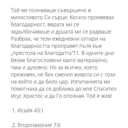
Той ме познаваше съвършено в
милостивото Си сърце. Когато проявявах
благодарност, вярата ми се
задълбочаваше и душата ми се радваше.
Разбрах, че тези ежедневни олтари на
благодарността проправят пътя към
„престола на благодатта“11. В идните дни
бяхме благословени както материално,
така и духовно. Но за всичко, което
преживях, не бих сменил живота си с този
на който и да било цар. Изпитанията ми
помогнаха да се доближа до моя Спасител
Исус Христос и да Го опозная. Той е жив!
Исайя 43:1
Второзаконие 7:6