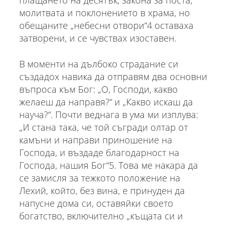
плащането на десятък, закона за поста,
молитвата и поклонението в храма, но
обещаните „небесни отвори“4 оставаха
затворени, и се чувствах изоставен.
В моменти на дълбоко страдание си
създадох навика да отправям два основни
въпроса към Бог: „О, Господи, какво
желаеш да направя?“ и „Какво искаш да
науча?“. Почти веднага в ума ми изплува:
„И стана така, че той съгради олтар от
камъни и направи приношение на
Господа, и въздаде благодарност на
Господа, нашия Бог“5. Това ме накара да
се замисля за тежкото положение на
Лехий, който, без вина, е принуден да
напусне дома си, оставяйки своето
богатство, включително „къщата си и