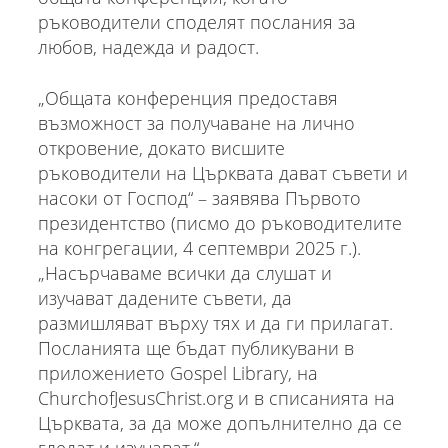
ръководители споделят послания за
любов, надежда и радост.
„Общата конференция предоставя
възможност за получаване на лично
откровение, докато висшите
ръководители на Църквата дават съвети и
насоки от Господ“ – заявява Първото
президентство (писмо до ръководителите
на конгрегации, 4 септември 2025 г.).
„Насърчаваме всички да слушат и
изучават дадените съвети, да
размишляват върху тях и да ги прилагат.
Посланията ще бъдат публикувани в
приложението Gospel Library, на
ChurchofJesusChrist.org и в списанията на
Църквата, за да може допълнително да се
гледат и изучават.“