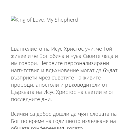
Евангелието на Исус Христос учи, че Той
живее и че Бог обича и чува Своите чеда и
им говори. Неговите персонализирани
напътствия и вдъхновение могат да бъдат
възприети чрез съветите на живите
пророци, апостоли и ръководители от
Църквата на Исус Христос на светиите от
последните дни.
Всички са добре дошли да чуят словата на
Бог по време на годишното излъчване на
общата конференция, когато