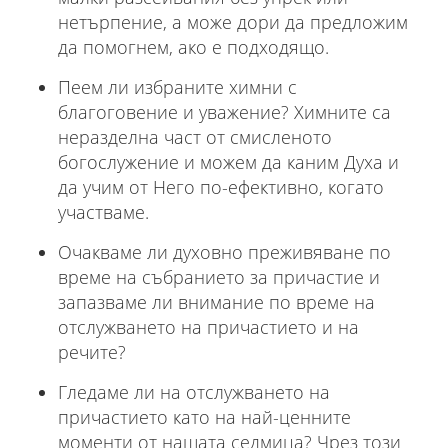
нетърпение, а може дори да предложим
да помогнем, ако е подходящо.
Пеем ли избраните химни с
благоговение и уважение? Химните са
неразделна част от смисленото
богослужение и можем да каним Духа и
да учим от Него по-ефективно, когато
участваме.
Очакваме ли духовно преживяване по
време на събранието за причастие и
запазваме ли внимание по време на
отслужването на причастието и на
речите?
Гледаме ли на отслужването на
причастието като на най-ценните
моменти от нашата седмица? Чрез този