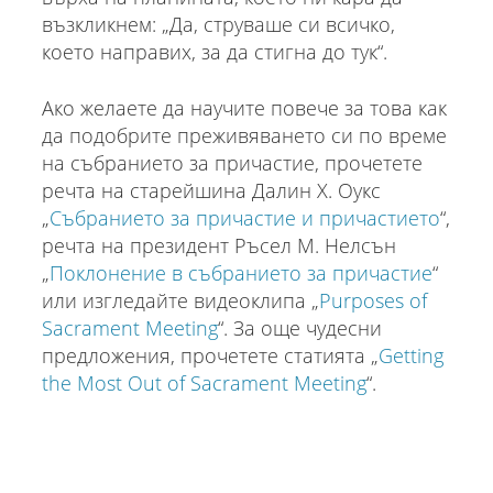
възкликнем: „Да, струваше си всичко,
което направих, за да стигна до тук“.
Ако желаете да научите повече за това как
да подобрите преживяването си по време
на събранието за причастие, прочетете
речта на старейшина Далин Х. Оукс
„
Събранието за причастие и причастието
“,
речта на президент Ръсел М. Нелсън
„
Поклонение в събранието за причастие
“
или изгледайте видеоклипа „
Purposes of
Sacrament Meeting
“. За още чудесни
предложения, прочетете статията „
Getting
the Most Out of Sacrament Meeting
“.