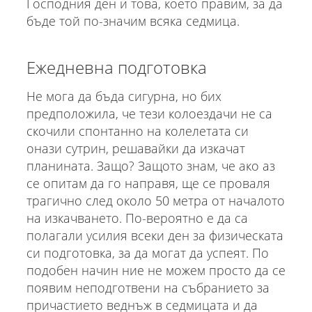
Господния ден и това, което правим, за да
бъде той по-значим всяка седмица.
Ежедневна подготовка
Не мога да бъда сигурна, но бих
предположила, че тези колоездачи не са
скочили спонтанно на колелетата си
онази сутрин, решавайки да изкачат
планината. Защо? Защото знам, че ако аз
се опитам да го направя, ще се проваля
трагично след около 50 метра от началото
на изкачването. По-вероятно е да са
полагали усилия всеки ден за физическата
си подготовка, за да могат да успеят. По
подобен начин ние не можем просто да се
появим неподготвени на събранието за
причастието веднъж в седмицата и да