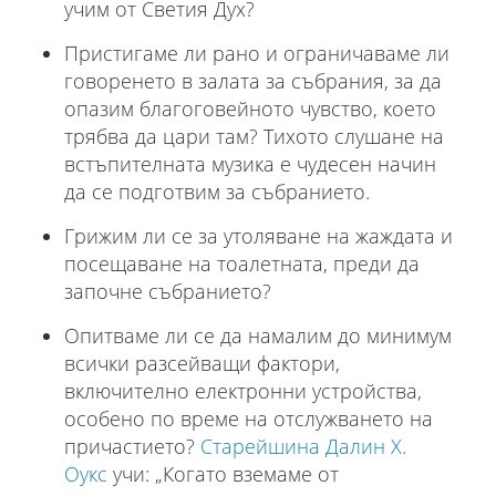
учим от Светия Дух?
Пристигаме ли рано и ограничаваме ли
говоренето в залата за събрания, за да
опазим благоговейното чувство, което
трябва да цари там? Тихото слушане на
встъпителната музика е чудесен начин
да се подготвим за събранието.
Грижим ли се за утоляване на жаждата и
посещаване на тоалетната, преди да
започне събранието?
Опитваме ли се да намалим до минимум
всички разсейващи фактори,
включително електронни устройства,
особено по време на отслужването на
причастието?
Старейшина Далин Х.
Оукс
учи: „Когато вземаме от