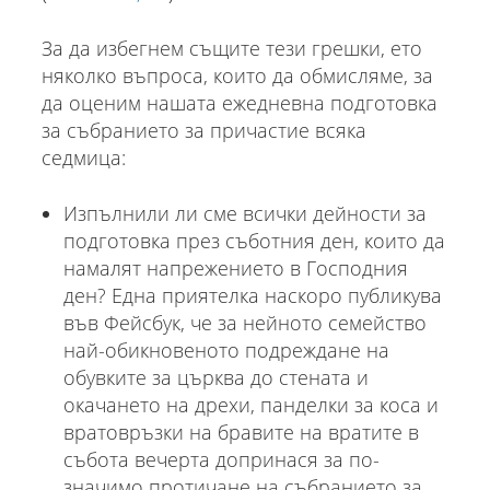
За да избегнем същите тези грешки, ето
няколко въпроса, които да обмисляме, за
да оценим нашата ежедневна подготовка
за събранието за причастие всяка
седмица:
Изпълнили ли сме всички дейности за
подготовка през съботния ден, които да
намалят напрежението в Господния
ден? Една приятелка наскоро публикува
във Фейсбук, че за нейното семейство
най-обикновеното подреждане на
обувките за църква до стената и
окачането на дрехи, панделки за коса и
вратовръзки на бравите на вратите в
събота вечерта допринася за по-
значимо протичане на събранието за