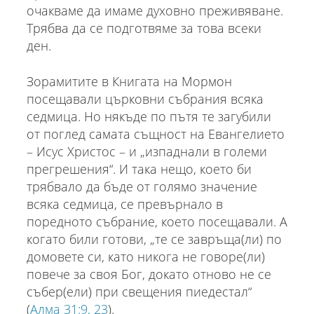
очакваме да имаме духовно преживяване.
Трябва да се подготвяме за това всеки
ден.
Зорамитите в Книгата на Мормон
посещавали църковни събрания всяка
седмица. Но някъде по пътя те загубили
от поглед самата същност на Евангелието
– Исус Христос – и „изпаднали в големи
прегрешения“. И така нещо, което би
трябвало да бъде от голямо значение
всяка седмица, се превърнало в
поредното събрание, което посещавали. А
когато били готови, „те се завръща(ли) по
домовете си, като никога не говоре(ли)
повече за своя Бог, докато отново не се
събер(ели) при свещения пиедестал“
(
Алма 31:9, 23
).