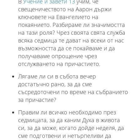
В
Учение и завети 13
учим, че
свещеничеството на Аарон държи
ключовете на Евангелието на
покаянието. Разбираме ли значимостта
на тази роля? Чрез своята свята служба
всяка седмица те дават на всеки от нас
възможността да се покайваме и да
получаваме опрощение чрез
отслужването на причастието.
Лягаме ли си в събота вечер
достатъчно рано, за да сме
съсредоточени по време на събранието
за причастие?
Правим ли всичко необходимо през
седмицата, за да каним Духа в живота
си, за да може, когато дойде неделя, да
сме подготвени и нетърпеливи да