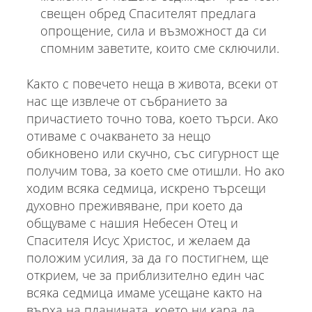
свещен обред Спасителят предлага
опрощение, сила и възможност да си
спомним заветите, които сме сключили.
Както с повечето неща в живота, всеки от
нас ще извлече от събранието за
причастието точно това, което търси. Ако
отиваме с очакването за нещо
обикновено или скучно, със сигурност ще
получим това, за което сме отишли. Но ако
ходим всяка седмица, искрено търсещи
духовно преживяване, при което да
общуваме с нашия Небесен Отец и
Спасителя Исус Христос, и желаем да
положим усилия, за да го постигнем, ще
открием, че за приблизително един час
всяка седмица имаме усещане както на
върха на планината, което ни кара да