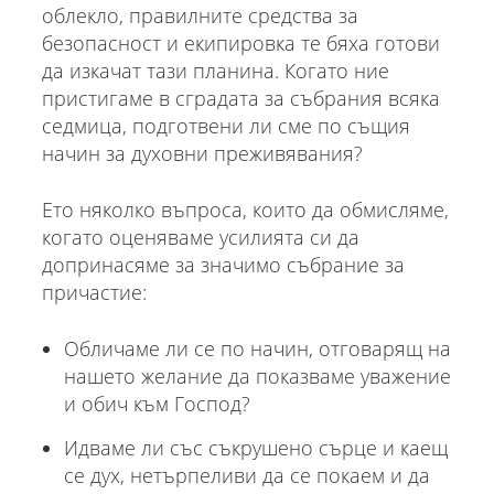
облекло, правилните средства за
безопасност и екипировка те бяха готови
да изкачат тази планина. Когато ние
пристигаме в сградата за събрания всяка
седмица, подготвени ли сме по същия
начин за духовни преживявания?
Ето няколко въпроса, които да обмисляме,
когато оценяваме усилията си да
допринасяме за значимо събрание за
причастие:
Обличаме ли се по начин, отговарящ на
нашето желание да показваме уважение
и обич към Господ?
Идваме ли със съкрушено сърце и каещ
се дух, нетърпеливи да се покаем и да