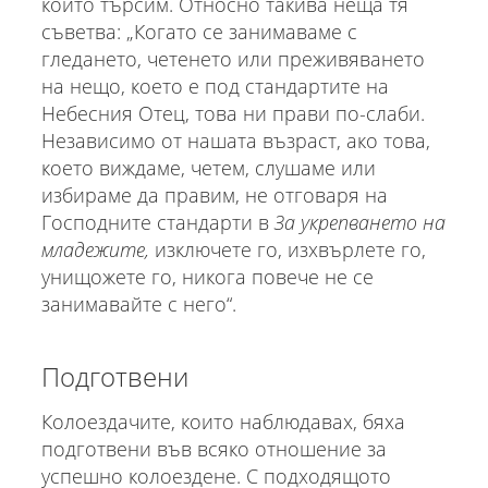
които търсим. Относно такива неща тя
съветва: „Когато се занимаваме с
гледането, четенето или преживяването
на нещо, което е под стандартите на
Небесния Отец, това ни прави по-слаби.
Независимо от нашата възраст, ако това,
което виждаме, четем, слушаме или
избираме да правим, не отговаря на
Господните стандарти в
За укрепването на
младежите,
изключете го, изхвърлете го,
унищожете го, никога повече не се
занимавайте с него“.
Подготвени
Колоездачите, които наблюдавах, бяха
подготвени във всяко отношение за
успешно колоездене. С подходящото