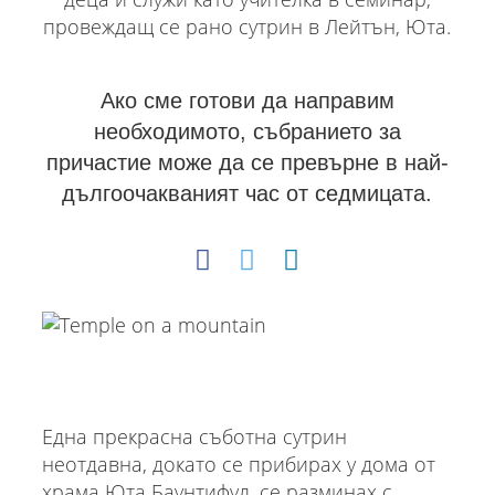
провеждащ се рано сутрин в Лейтън, Юта.
Ако сме готови да направим
необходимото, събранието за
причастие може да се превърне в най-
дългоочакваният час от седмицата.
Една прекрасна съботна сутрин
неотдавна, докато се прибирах у дома от
храма Юта Баунтифул, се разминах с