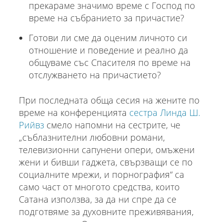
прекараме значимо време с Господ по
време на събранието за причастие?
Готови ли сме да оценим личното си
отношение и поведение и реално да
общуваме със Спасителя по време на
отслужването на причастието?
При последната обща сесия на жените по
време на конференцията
сестра Линда Ш.
Рийвз
смело напомни на сестрите, че
„съблазнителни любовни романи,
телевизионни сапунени опери, омъжени
жени и бивши гаджета, свързващи се по
социалните мрежи, и порнография“ са
само част от многото средства, които
Сатана използва, за да ни спре да се
подготвяме за духовните преживявания,