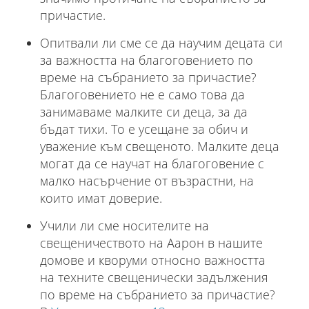
причастие.
Опитвали ли сме се да научим децата си
за важността на благоговението по
време на събранието за причастие?
Благоговението не е само това да
занимаваме малките си деца, за да
бъдат тихи. То е усещане за обич и
уважение към свещеното. Малките деца
могат да се научат на благоговение с
малко насърчение от възрастни, на
които имат доверие.
Учили ли сме носителите на
свещеничеството на Аарон в нашите
домове и кворуми относно важността
на техните свещенически задължения
по време на събранието за причастие?