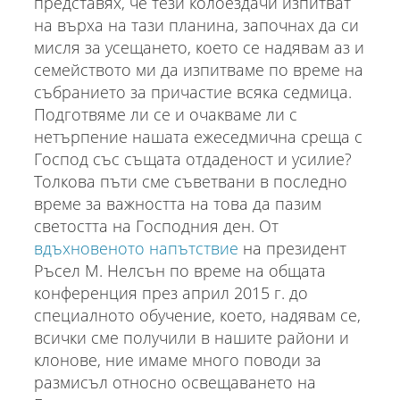
представях, че тези колоездачи изпитват
на върха на тази планина, започнах да си
мисля за усещането, което се надявам аз и
семейството ми да изпитваме по време на
събранието за причастие всяка седмица.
Подготвяме ли се и очакваме ли с
нетърпение нашата ежеседмична среща с
Господ със същата отдаденост и усилие?
Толкова пъти сме съветвани в последно
време за важността на това да пазим
светостта на Господния ден. От
вдъхновеното напътствие
на президент
Ръсел М. Нелсън по време на общата
конференция през април 2015 г. до
специалното обучение, което, надявам се,
всички сме получили в нашите райони и
клонове, ние имаме много поводи за
размисъл относно освещаването на