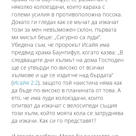
няколко колоездачи, които караха с
големи усилия в противоположна посока.
Докато ги гледах как се мъчат да изкачат
този за мен невъзможен склон, първата
ми мисъл беше: „Сигурно са луди“.
Убедена съм, че пророкът Исайя има
предвид храма Баунтифул, когато казва: „В
следващите дни хълмът на дома Господен
ще се утвърди по-високо от всички
хълмове и ще се издигне над бърдата“
(
Исайя 2:2
), защото той наистина няма как
да бъде по-високо в планината от това. А
ето, че има луди колоездачи, които
опитват да изкачат с велосипеди същия
този хълм, който моята кола се затруднява
да изкачи. Как си го представят?
И тогава разбрах. Може би си мислят, че