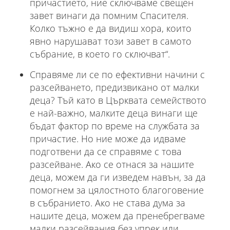
причастието, ние сключваме свещен
завет винаги да помним Спасителя.
Колко тъжно е да видиш хора, които
явно нарушават този завет в самото
събрание, в което го сключват“.
Справяме ли се по ефективни начини с
разсейването, предизвикано от малки
деца? Тъй като в Църквата семейството
е най-важно, малките деца винаги ще
бъдат фактор по време на службата за
причастие. Но ние може да идваме
подготвени да се справяме с това
разсейване. Ако се отнася за нашите
деца, можем да ги изведем навън, за да
помогнем за цялостното благоговение
в събранието. Ако не става дума за
нашите деца, можем да пренебрегваме
малки разсейвания без упрек или