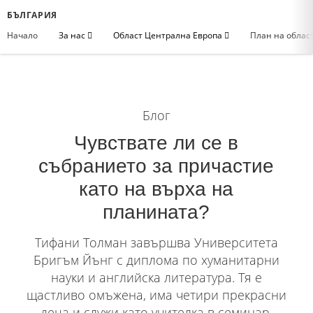
БЪЛГАРИЯ
Начало
За нас
Област Централна Европа
План на облас
Блог
Чувствате ли се в
събранието за причастие
като на върха на
планината?
Тифани Толман завършва Университета
Бригъм Йънг с диплома по хуманитарни
науки и английска литература. Тя е
щастливо омъжена, има четири прекрасни
деца и служи като учителка в семинар,