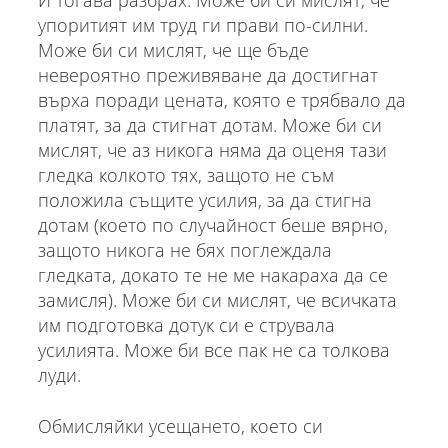
упоритият им труд ги прави по-силни.
Може би си мислят, че ще бъде
невероятно преживяване да достигнат
върха поради цената, която е трябвало да
платят, за да стигнат дотам. Може би си
мислят, че аз никога няма да оценя тази
гледка колкото тях, защото не съм
положила същите усилия, за да стигна
дотам (което по случайност беше вярно,
защото никога не бях поглеждала
гледката, докато те не ме накараха да се
замисля). Може би си мислят, че всичката
им подготовка дотук си е струвала
усилията. Може би все пак не са толкова
луди.
Обмисляйки усещането, което си