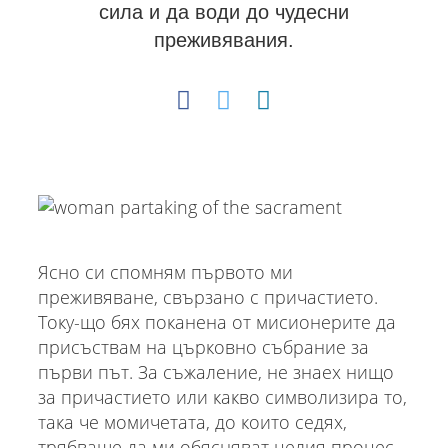
сила и да води до чудесни
преживявания.
Ясно си спомням първото ми
преживяване, свързано с причастието.
Току-що бях поканена от мисионерите да
присъствам на църковно събрание за
първи път. За съжаление, не знаех нищо
за причастието или какво символизира то,
така че момичетата, до които седях,
трябваше да ми обясняват целия процес,