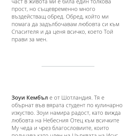
част в живота ми е била един толкова
прост, но същевременно много
въздействащ обред. Обред, който ми
помага да задълбочавам любовта си към
Спасителя и да ценя всичко, което Той
прави за мен.
Зоуи Кембъл
е от Шотландия. Тя е
обърнат във вярата студент по кулинарно
изкуство. Зоуи намира радост, като вижда
любовта на Небесния Отец към всичките
Му чеда и чрез благословиите, които
получава като член на Църквата на Исус