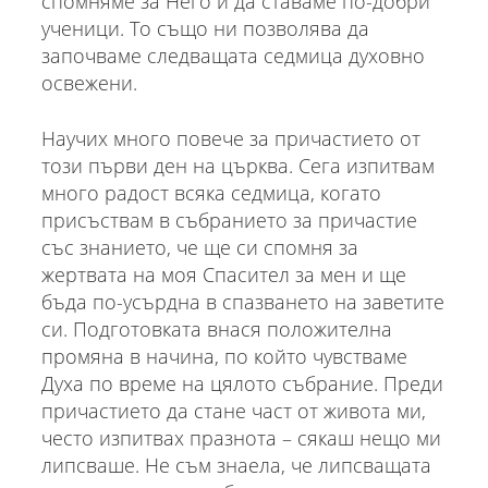
спомняме за Него и да ставаме по-добри
ученици. То също ни позволява да
започваме следващата седмица духовно
освежени.
Научих много повече за причастието от
този първи ден на църква. Сега изпитвам
много радост всяка седмица, когато
присъствам в събранието за причастие
със знанието, че ще си спомня за
жертвата на моя Спасител за мен и ще
бъда по-усърдна в спазването на заветите
си. Подготовката внася положителна
промяна в начина, по който чувстваме
Духа по време на цялото събрание. Преди
причастието да стане част от живота ми,
често изпитвах празнота – сякаш нещо ми
липсваше. Не съм знаела, че липсващата