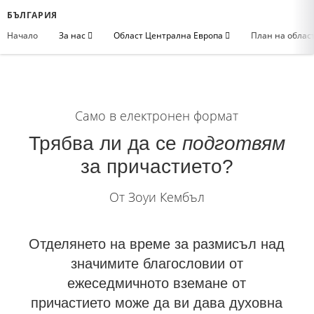
БЪЛГАРИЯ
Начало
За нас
Област Централна Европа
План на облас
Само в електронен формат
Трябва ли да се
подготвям
за причастието?
От Зоуи Кембъл
Отделянето на време за размисъл над
значимите благословии от
ежеседмичното вземане от
причастието може да ви дава духовна