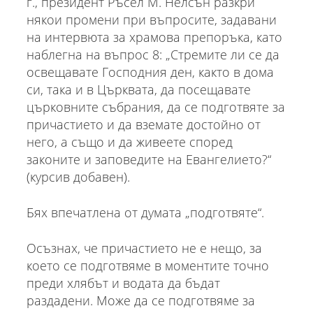
г., президент Ръсел М. Нелсън разкри
някои промени при въпросите, задавани
на интервюта за храмова препоръка, като
наблегна на въпрос 8: „Стремите ли се да
освещавате Господния ден, както в дома
си, така и в Църквата, да посещавате
църковните събрания, да се подготвяте за
причастието и да вземате достойно от
него, а също и да живеете според
законите и заповедите на Евангелието?“
(курсив добавен).
Бях впечатлена от думата „подготвяте“.
Осъзнах, че причастието не е нещо, за
което се подготвяме в моментите точно
преди хлябът и водата да бъдат
раздадени. Може да се подготвяме за