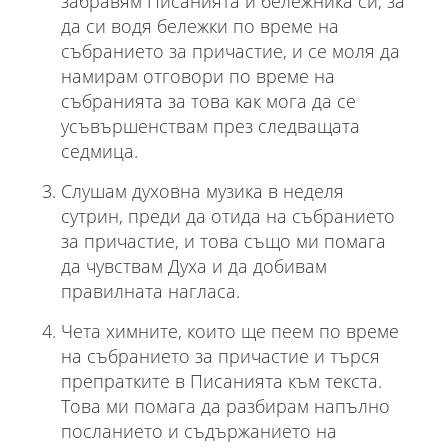
забравям Писанията и бележника си, за
да си водя бележки по време на
събранието за причастие, и се моля да
намирам отговори по време на
събранията за това как мога да се
усъвършенствам през следващата
седмица.
Слушам духовна музика в неделя
сутрин, преди да отида на събранието
за причастие, и това също ми помага
да чувствам Духа и да добивам
правилната нагласа.
Чета химните, които ще пеем по време
на събранието за причастие и търся
препратките в Писанията към текста.
Това ми помага да разбирам напълно
посланието и съдържанието на