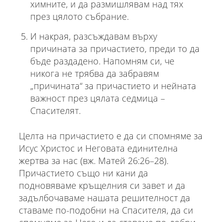
химните, и да размишлявам над тях
през цялото събрание.
И накрая, разсъждавам върху
причината за причастието, преди то да
бъде раздадено. Напомням си, че
никога не трябва да забравям
„причината“ за причастието и нейната
важност през цялата седмица –
Спасителят.
Целта на причастието е да си спомняме за
Исус Христос и Неговата единителна
жертва за нас (вж. Матей 26:26–28).
Причастието също ни кани да
подновяваме кръщелния си завет и да
задълбочаваме нашата решителност да
ставаме по-подобни на Спасителя, да си