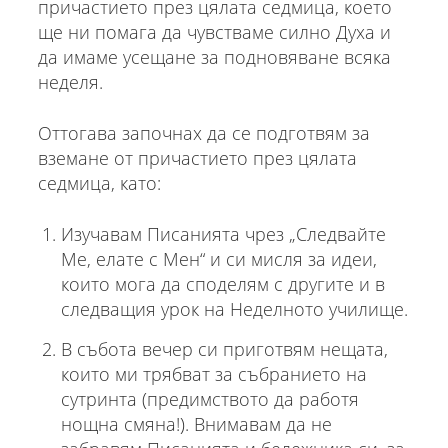
причастието през цялата седмица, което
ще ни помага да чувстваме силно Духа и
да имаме усещане за подновяване всяка
неделя.
Оттогава започнах да се подготвям за
вземане от причастието през цялата
седмица, като:
Изучавам Писанията чрез „Следвайте
Ме, елате с Мен“ и си мисля за идеи,
които мога да споделям с другите и в
следващия урок на Неделното училище.
В събота вечер си приготвям нещата,
които ми трябват за събранието на
сутринта (предимството да работя
нощна смяна!). Внимавам да не