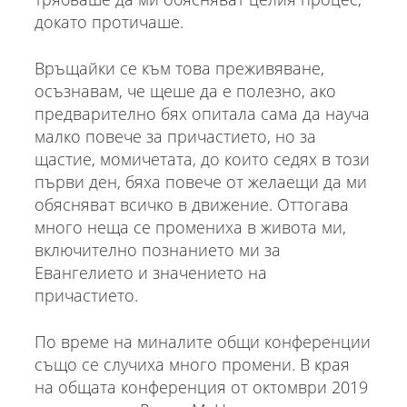
докато протичаше.
Връщайки се към това преживяване,
осъзнавам, че щеше да е полезно, ако
предварително бях опитала сама да науча
малко повече за причастието, но за
щастие, момичетата, до които седях в този
първи ден, бяха повече от желаещи да ми
обясняват всичко в движение. Оттогава
много неща се промениха в живота ми,
включително познанието ми за
Евангелието и значението на
причастието.
По време на миналите общи конференции
също се случиха много промени. В края
на общата конференция от октомври 2019