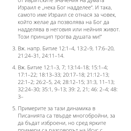
от ивритските значения на думата
Израил е „нека Бог надделее“. И така,
самото име Израил се отнася за човек,
който желае да позволява на Бог да
надделява в неговия или нейния живот.
Този принцип трогва душата ми!“
Вж. напр. Битие 12:1–4, 13:2–9, 17:6–20,
21:24–31, 24:11–14.
Вж. Битие 12:1–3, 7; 13:14–18; 15:1–4;
17:1–22; 18:13–33; 20:17–18; 21:12–13;
22:1–2; 26:2–5, 24; 28:12–15; 31:3, 11–13;
32:24–30; 35:1, 9–13; 39: 2, 21; 46: 2–4; 48:
3–
Примерите за тази динамика в
Писанията са твърде многобройни, за
да бъдат изброени, но сред ярките
примери са разговорът на Исус с