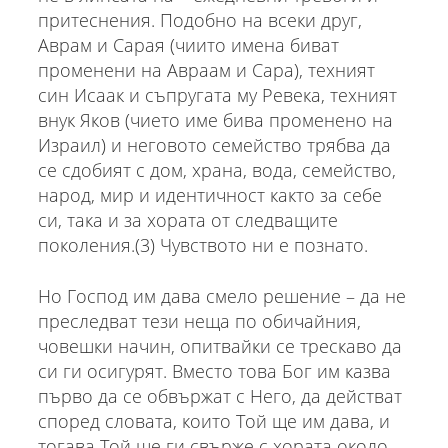
притеснения. Подобно на всеки друг,
Аврам и Сарая (чиито имена биват
променени на Авраам и Сара), техният
син Исаак и съпругата му Ревека, техният
внук Яков (чието име бива променено на
Израил) и неговото семейство трябва да
се сдобият с дом, храна, вода, семейство,
народ, мир и идентичност както за себе
си, така и за хората от следващите
поколения.(3) Чувството ни е познато.
Но Господ им дава смело решение – да не
преследват тези неща по обичайния,
човешки начин, опитвайки се трескаво да
си ги осигурят. Вместо това Бог им казва
първо да се обвържат с Него, да действат
според словата, които Той ще им дава, и
тогава Той ще ги свърже с хората около