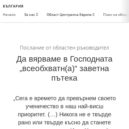
БЪЛГАРИЯ
Начало
За нас
Област Централна Европа
План на облас
Послание от областен ръководител
Да вярваме в Господната
„всеобхватн(а)“ заветна
пътека
„Сега е времето да превърнем своето
ученичество в наш най-висш
приоритет. (…) Никога не е твърде
рано или твърде късно да станете