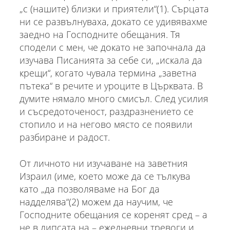
„с (нашите) близки и приятели“(1). Сърцата
ни се развълнуваха, докато се удивявахме
заедно на Господните обещания. Тя
сподели с мен, че докато не започнала да
изучава Писанията за себе си, „искала да
крещи“, когато чувала термина „заветна
пътека“ в речите и уроците в Църквата. В
думите нямало много смисъл. След усилия
и съсредоточеност, раздразнението се
стопило и на негово място се появили
разбиране и радост.
От личното ни изучаване на заветния
Израил (име, което може да се тълкува
като „да позволяваме на Бог да
надделява“(2) можем да научим, че
Господните обещания се коренят сред – а
не в липсата на – ежедневни тревоги и