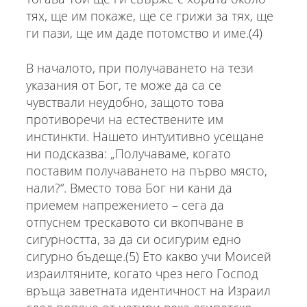
тях, ще им покаже, ще се грижи за тях, ще
ги пази, ще им даде потомство и име.(4)
В началото, при получаването на тези
указания от Бог, те може да са се
чувствали неудобно, защото това
противоречи на естествените им
инстинкти. Нашето интуитивно усещане
ни подсказва: „Получаваме, когато
поставим получаването на първо място,
нали?“. Вместо това Бог ни кани да
приемем напрежението – сега да
отпуснем трескавото си вкопчване в
сигурността, за да си осигурим едно
сигурно бъдеще.(5) Ето какво учи Моисей
израилтяните, когато чрез него Господ
връща заветната идентичност на Израил