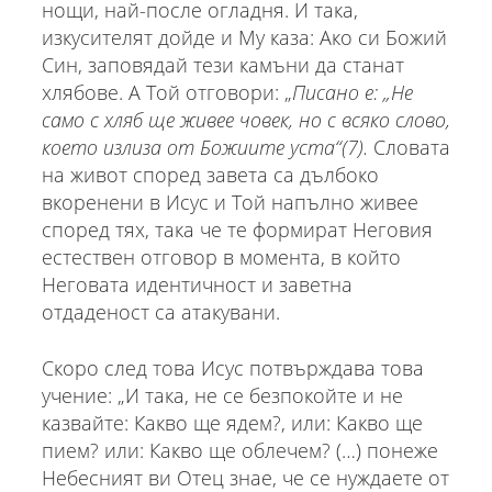
нощи, най-после огладня. И така,
изкусителят дойде и Му каза: Ако си Божий
Син, заповядай тези камъни да станат
хлябове. А Той отговори: „
Писано е: „Не
само с хляб ще живее човек, но с всяко слово,
което излиза от Божиите уста“(7).
Словата
на живот според завета са дълбоко
вкоренени в Исус и Той напълно живее
според тях, така че те формират Неговия
естествен отговор в момента, в който
Неговата идентичност и заветна
отдаденост са атакувани.
Скоро след това Исус потвърждава това
учение: „И така, не се безпокойте и не
казвайте: Какво ще ядем?, или: Какво ще
пием? или: Какво ще облечем? (…) понеже
Небесният ви Отец знае, че се нуждаете от