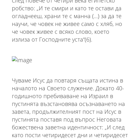
след повече от четири века египетско
робство: „И те смири и като те остави да
огладнееш, храни те с манна (…) за да те
научи, че човек не живее само с хляб, но
че човек живее с всяко слово, което
излиза от Господните уста“(6).
Чуваме Исус да повтаря същата истина в
началото на Своето служение. Докато 40-
годишното пребиваване на Израил в
пустинята възстановява осъзнаването на
завета, продължителният пост на Исус в
пустинята поставя под въпрос Неговата
божествена заветна идентичност: „И след
като пости четиридесет дни и четиридесет