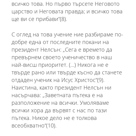
всичко това. Но първо търсете Неговото
царство и Неговата правда; и всичко това
ще ви се прибави“(8).
С оглед на това учение ние разбираме по-
добре една от последните покани на
президент Нелсън: „Сега е времето да
превърнем своето ученичество в наш
най-висш приоритет. (…) Никога не е
твърде рано или твърде късно да станете
отдаден ученик на Исус Христос“(9).
Наистина, както президент Нелсън ни
насърчава: „Заветната пътека е на
разположение на всички. Умоляваме
всички хора да вървят с нас по тази
пътека. Никое дело не е толкова
всеобхватно“(10).