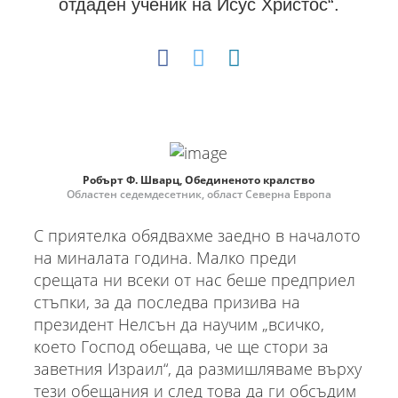
отдаден ученик на Исус Христос“.
Робърт Ф. Шварц, Обединеното кралство
Областен седемдесетник, област Северна Европа
С приятелка обядвахме заедно в началото
на миналата година. Малко преди
срещата ни всеки от нас беше предприел
стъпки, за да последва призива на
президент Нелсън да научим „всичко,
което Господ обещава, че ще стори за
заветния Израил“, да размишляваме върху
тези обещания и след това да ги обсъдим