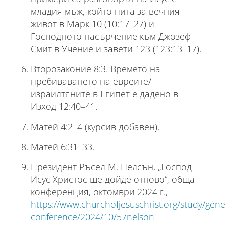
младия мъж, който пита за вечния
живот в Марк 10 (10:17–27) и
Господното насърчение към Джозеф
Смит в Учение и завети 123 (123:13–17).
Второзаконие 8:3. Времето на
пребиваването на евреите/
израилтяните в Египет е дадено в
Изход 12:40–41.
Матей 4:2–4 (курсив добавен).
Матей 6:31–33.
Президент Ръсел М. Нелсън, „Господ
Исус Христос ще дойде отново“, обща
конференция, октомври 2024 г.,
https://www.churchofjesuschrist.org/study/gene
conference/2024/10/57nelson